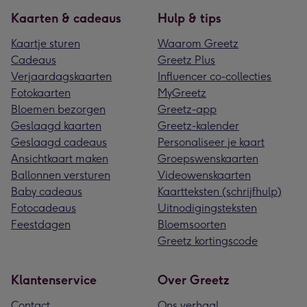
Kaarten & cadeaus
Hulp & tips
Kaartje sturen
Waarom Greetz
Cadeaus
Greetz Plus
Verjaardagskaarten
Influencer co-collecties
Fotokaarten
MyGreetz
Bloemen bezorgen
Greetz-app
Geslaagd kaarten
Greetz-kalender
Geslaagd cadeaus
Personaliseer je kaart
Ansichtkaart maken
Groepswenskaarten
Ballonnen versturen
Videowenskaarten
Baby cadeaus
Kaartteksten (schrijfhulp)
Fotocadeaus
Uitnodigingsteksten
Feestdagen
Bloemsoorten
Greetz kortingscode
Klantenservice
Over Greetz
Contact
Ons verhaal