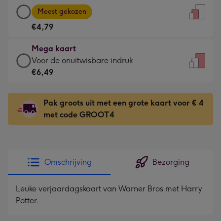
Grote
-
Meest gekozen
kaart
Voor
€4,79
-
de
€4,79
kleine
Mega kaart
-
gelukwens
Mega
Voor de onuitwisbare indruk
Meest
-
kaart
€6,49
gekozen
Dimensions:
-
-
120
€6,49
Dimensions:
Pak groots uit met een grote kaart voor € 4
x
-
167
met code GROOT4
160
Voor
x
mm
de
231
onuitwisbare
mm
indruk
Omschrijving
Bezorging
-
Dimensions:
Leuke verjaardagskaart van Warner Bros met Harry
241
Potter.
x
333