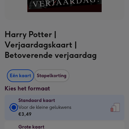
Harry Potter |
Verjaardagskaart |
Betoverende verjaardag
Eén kaart
Stapelkorting
Kies het formaat
Standaard kaart
Standaard
Voor de kleine gelukwens
kaart
€3,49
-
Grote kaart
€3,49