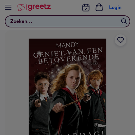
Bekijk meer
Login
Zoeken