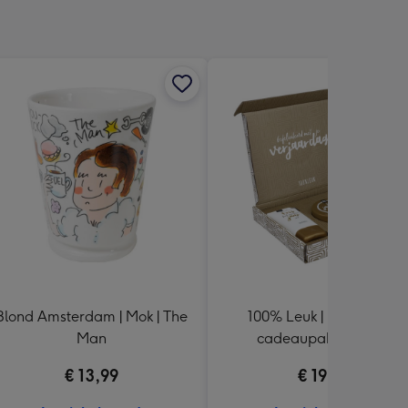
Blond Amsterdam | Mok | The
100% Leuk | Brievenbus
Man
cadeaupakket | Fijne
verjaardag
€ 13,99
€ 19,95