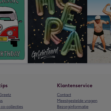
tips
Klantenservice
reetz
Contact
us
Meestgestelde vragen
 co-collecties
Bezorginformatie