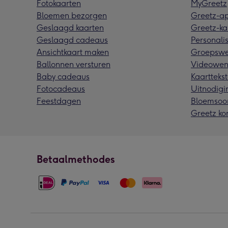
Fotokaarten
MyGreetz
Bloemen bezorgen
Greetz-a
Geslaagd kaarten
Greetz-ka
Geslaagd cadeaus
Personalis
Ansichtkaart maken
Groepswe
Ballonnen versturen
Videowen
Baby cadeaus
Kaarttekst
Fotocadeaus
Uitnodigi
Feestdagen
Bloemsoo
Greetz ko
Betaalmethodes