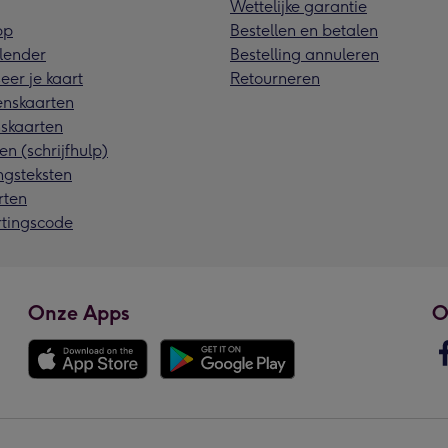
Wettelijke garantie
pp
Bestellen en betalen
lender
Bestelling annuleren
eer je kaart
Retourneren
nskaarten
skaarten
en (schrijfhulp)
ngsteksten
rten
rtingscode
Onze Apps
O