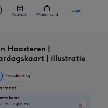
Login
Kalender
Winkelmand
jst
en
an Haasteren |
rdagskaart | illustratie
t
Stapelkorting
formaat
ante kaart
ante
de kleine gelukwens