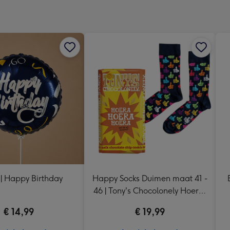
240
x
240
mm
 | Happy Birthday
Happy Socks Duimen maat 41 -
46 | Tony's Chocolonely Hoera,
Hoera, Hoera! 185g
€ 14,99
€ 19,99