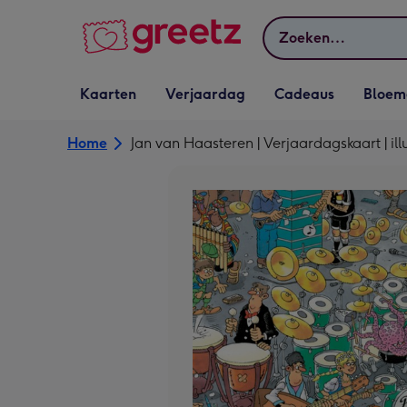
Bekijk meer
Zoeken
Vervolgkeuzelijst
Vervolgkeuzelijst
Vervolgkeuzelijst
Vervolgkeuz
Kaarten
Verjaardag
Cadeaus
Bloem
Kaarten openen
Verjaardag openen
Cadeaus openen
Bloemen o
Home
Jan van Haasteren | Verjaardagskaart | illu