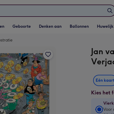
elijst
Vervolgkeuzelijst
Vervolgkeuzelijst
Vervolgkeuzelijst
Vervolgkeuzeli
en
Geboorte
Denken aan
Ballonnen
Huwelijk
penen
Geboorte openen
Denken aan openen
Ballonnen openen
Huwelijk open
stratie
Jan v
Verjaa
Eén kaar
Kies het 
Vierk
Vierk
Voor 