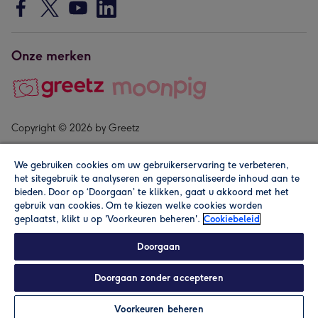
Onze merken
Copyright © 2026 by Greetz
We gebruiken cookies om uw gebruikerservaring te verbeteren,
het sitegebruik te analyseren en gepersonaliseerde inhoud aan te
bieden. Door op ‘Doorgaan’ te klikken, gaat u akkoord met het
gebruik van cookies. Om te kiezen welke cookies worden
geplaatst, klikt u op 'Voorkeuren beheren'.
Cookiebeleid
Alle prijzen zijn inclusief btw en andere heffingen. Lees de
algemene voorwaarden
.
Doorgaan
Doorgaan zonder accepteren
In winkelmand
Personaliseren
Voorkeuren beheren