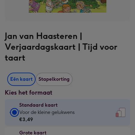
Jan van Haasteren |
Verjaardagskaart | Tijd voor
taart
Eén kaart
Stapelkorting
Kies het formaat
Standaard kaart
Standaard
Voor de kleine gelukwens
kaart
€3,49
-
Grote kaart
€3,49