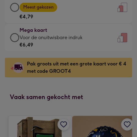
Grote
-
Meest gekozen
kaart
Voor
€4,79
-
de
€4,79
kleine
Mega kaart
-
gelukwens
Mega
Voor de onuitwisbare indruk
Meest
-
kaart
€6,49
gekozen
Dimensions:
-
-
120
€6,49
Dimensions:
Pak groots uit met een grote kaart voor € 4
x
-
167
met code GROOT4
160
Voor
x
mm
de
231
onuitwisbare
mm
indruk
Vaak samen gekocht met
-
Dimensions:
241
x
333