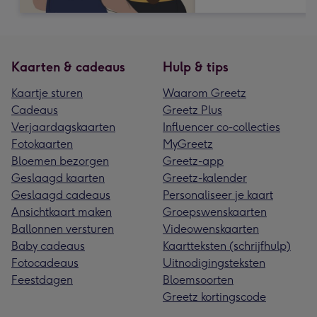
Kaarten & cadeaus
Hulp & tips
Kaartje sturen
Waarom Greetz
Cadeaus
Greetz Plus
Verjaardagskaarten
Influencer co-collecties
Fotokaarten
MyGreetz
Bloemen bezorgen
Greetz-app
Geslaagd kaarten
Greetz-kalender
Geslaagd cadeaus
Personaliseer je kaart
Ansichtkaart maken
Groepswenskaarten
Ballonnen versturen
Videowenskaarten
Baby cadeaus
Kaartteksten (schrijfhulp)
Fotocadeaus
Uitnodigingsteksten
Feestdagen
Bloemsoorten
Greetz kortingscode