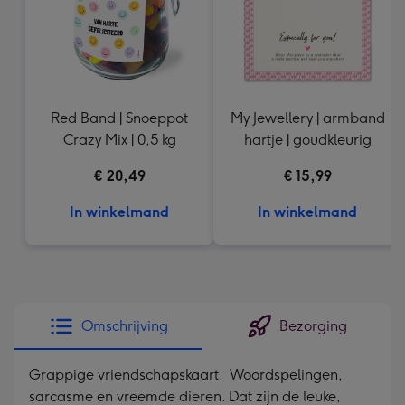
Red Band | Snoeppot
My Jewellery | armband
Crazy Mix | 0,5 kg
hartje | goudkleurig
€ 20,49
€ 15,99
In winkelmand
In winkelmand
Omschrijving
Bezorging
Grappige vriendschapskaart. Woordspelingen,
sarcasme en vreemde dieren. Dat zijn de leuke,