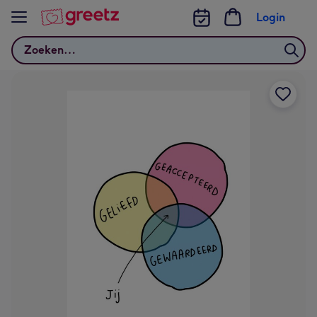
Bekijk meer
Login
Zoeken