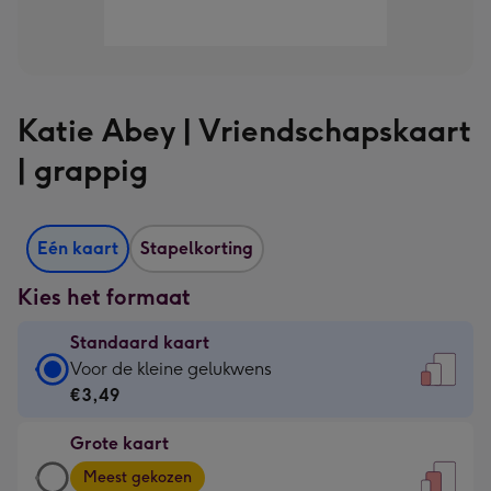
Katie Abey | Vriendschapskaart
| grappig
Eén kaart
Stapelkorting
Kies het formaat
Standaard kaart
Standaard
Voor de kleine gelukwens
kaart
€3,49
-
Grote kaart
€3,49
Grote
-
Meest gekozen