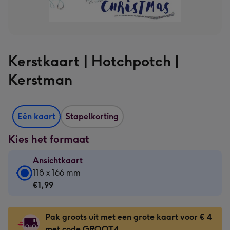
Kerstkaart | Hotchpotch |
Kerstman
Eén kaart
Stapelkorting
Kies het formaat
Ansichtkaart
Ansichtkaart
118 x 166 mm
-
€1,99
€1,99
-
Pak groots uit met een grote kaart voor € 4
118
met code GROOT4