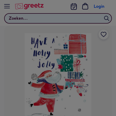
Bekijk meer
Login
Zoeken