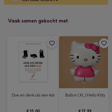
x
166
mm
-
Vaak samen gekocht met
Dimensions:
118
x
166
mm
Doe en denk als een kat
Ballon | XL | Hello Kitty
€ 15,00
€ 17,99