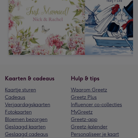
Kaarten & cadeaus
Hulp & tips
Kaartje sturen
Waarom Greetz
Cadeaus
Greetz Plus
Verjaardagskaarten
Influencer co-collecties
Fotokaarten
MyGreetz
Bloemen bezorgen
Greetz-app
Geslaagd kaarten
Greetz-kalender
Geslaagd cadeaus
Personaliseer je kaart