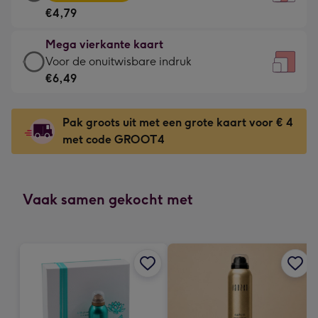
vierkante
Voor
€4,79
kaart
de
-
kleine
Mega vierkante kaart
€4,79
gelukwens
Mega
Voor de onuitwisbare indruk
-
-
vierkante
€6,49
Meest
Dimensions:
kaart
gekozen
130
-
-
Pak groots uit met een grote kaart voor € 4
x
€6,49
Dimensions:
met code GROOT4
130
-
167
mm
Voor
x
de
167
onuitwisbare
Vaak samen gekocht met
mm
indruk
-
Dimensions:
240
x
240
mm