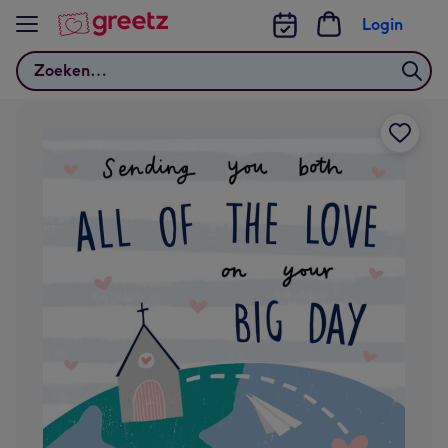
Bekijk meer
Login
Zoeken