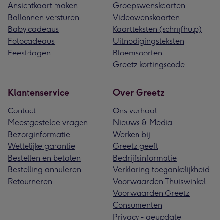
Ansichtkaart maken
Groepswenskaarten
Ballonnen versturen
Videowenskaarten
Baby cadeaus
Kaartteksten (schrijfhulp)
Fotocadeaus
Uitnodigingsteksten
Feestdagen
Bloemsoorten
Greetz kortingscode
Klantenservice
Over Greetz
Contact
Ons verhaal
Meestgestelde vragen
Nieuws & Media
Bezorginformatie
Werken bij
Wettelijke garantie
Greetz geeft
Bestellen en betalen
Bedrijfsinformatie
Bestelling annuleren
Verklaring toegankelijkheid
Retourneren
Voorwaarden Thuiswinkel
Voorwaarden Greetz
Consumenten
Privacy - geupdate