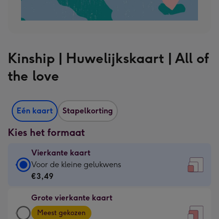
Kinship | Huwelijkskaart | All of
the love
Eén kaart
Stapelkorting
Kies het formaat
Vierkante kaart
Vierkante
Voor de kleine gelukwens
kaart
€3,49
-
Grote vierkante kaart
€3,49
Grote
-
Meest gekozen