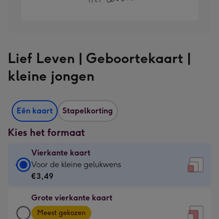
Lief Leven | Geboortekaart |
kleine jongen
Eén kaart
Stapelkorting
Kies het formaat
Vierkante kaart
Vierkante
Voor de kleine gelukwens
kaart
€3,49
-
Grote vierkante kaart
€3,49
Grote
-
Meest gekozen