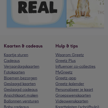
Kaarten & cadeaus
Hulp & tips
Kaartje sturen
Waarom Greetz
Cadeaus
Greetz Plus
Verjaardagskaarten
Influencer co-collecties
Fotokaarten
MyGreetz
Bloemen bezorgen
Greetz-app
Geslaagd kaarten
Greetz-kalender
Geslaagd cadeaus
Personaliseer je kaart
Ansichtkaart maken
Groepswenskaarten
Ballonnen versturen
Videowenskaarten
Baby cadeaus
Kaartteksten (schrijfhulp)