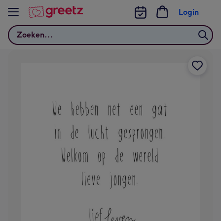
Bekijk meer
Login
Zoeken