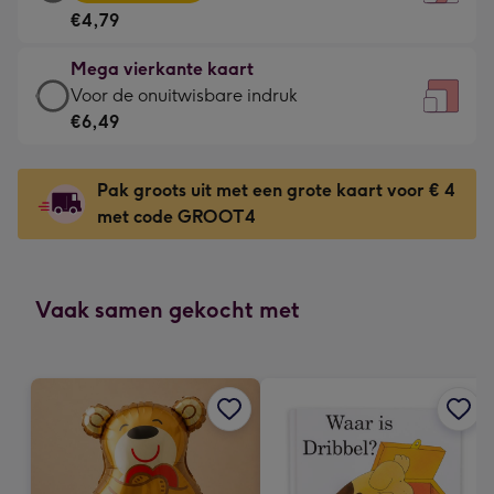
vierkante
Voor
€4,79
kaart
de
-
kleine
Mega vierkante kaart
€4,79
gelukwens
Mega
Voor de onuitwisbare indruk
-
-
vierkante
€6,49
Meest
Dimensions:
kaart
gekozen
130
-
-
Pak groots uit met een grote kaart voor € 4
x
€6,49
Dimensions:
met code GROOT4
130
-
167
mm
Voor
x
de
167
onuitwisbare
Vaak samen gekocht met
mm
indruk
-
Dimensions:
240
x
240
mm