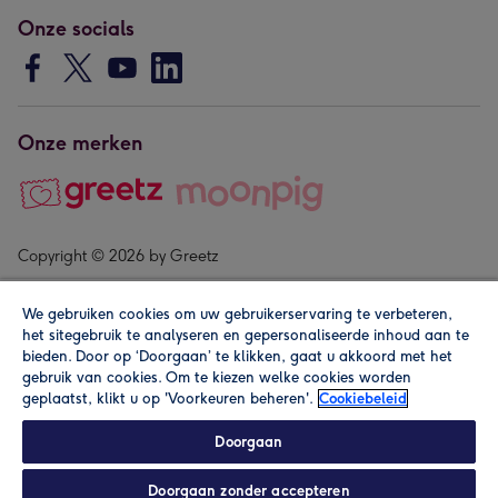
Onze socials
Onze merken
Copyright © 2026 by Greetz
We gebruiken cookies om uw gebruikerservaring te verbeteren,
het sitegebruik te analyseren en gepersonaliseerde inhoud aan te
bieden. Door op ‘Doorgaan’ te klikken, gaat u akkoord met het
gebruik van cookies. Om te kiezen welke cookies worden
geplaatst, klikt u op 'Voorkeuren beheren'.
Cookiebeleid
Alle prijzen zijn inclusief btw en andere heffingen. Lees de
algemene voorwaarden
.
Doorgaan
Doorgaan zonder accepteren