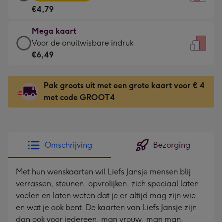
kaart
Voor
€4,79
-
de
€4,79
kleine
Mega kaart
-
gelukwens
Mega
Voor de onuitwisbare indruk
Meest
-
kaart
€6,49
gekozen
Dimensions:
-
-
120
€6,49
Dimensions:
Pak groots uit met een grote kaart voor € 4
x
-
167
met code GROOT4
160
Voor
x
mm
de
231
onuitwisbare
mm
indruk
Omschrijving
Bezorging
-
Dimensions:
Met hun wenskaarten wil Liefs Jansje mensen blij
241
verrassen, steunen, opvrolijken, zich speciaal laten
x
voelen en laten weten dat je er altijd mag zijn wie
333
en wat je ook bent. De kaarten van Liefs Jansje zijn
mm
dan ook voor iedereen, man vrouw, man man,