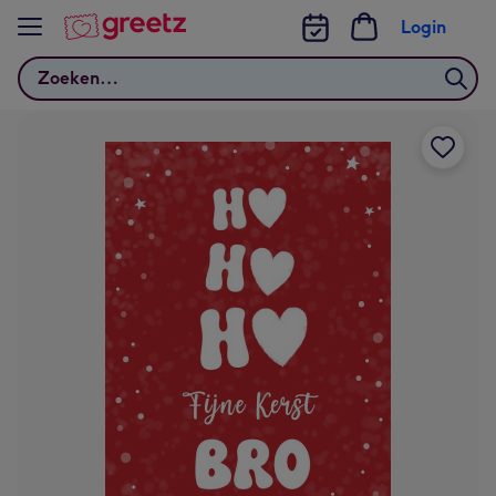
Bekijk meer
Login
Zoeken