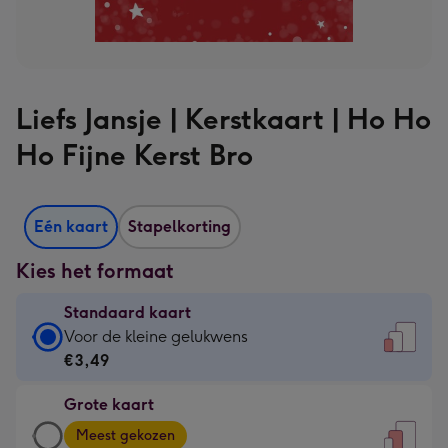
Liefs Jansje | Kerstkaart | Ho Ho
Ho Fijne Kerst Bro
Eén kaart
Stapelkorting
Kies het formaat
Standaard kaart
Standaard
Voor de kleine gelukwens
kaart
€3,49
-
Grote kaart
€3,49
Grote
-
Meest gekozen