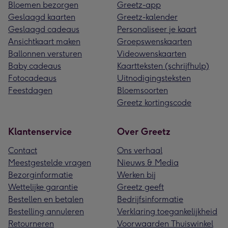
Bloemen bezorgen
Greetz-app
Geslaagd kaarten
Greetz-kalender
Geslaagd cadeaus
Personaliseer je kaart
Ansichtkaart maken
Groepswenskaarten
Ballonnen versturen
Videowenskaarten
Baby cadeaus
Kaartteksten (schrijfhulp)
Fotocadeaus
Uitnodigingsteksten
Feestdagen
Bloemsoorten
Greetz kortingscode
Klantenservice
Over Greetz
Contact
Ons verhaal
Meestgestelde vragen
Nieuws & Media
Bezorginformatie
Werken bij
Wettelijke garantie
Greetz geeft
Bestellen en betalen
Bedrijfsinformatie
Bestelling annuleren
Verklaring toegankelijkheid
Retourneren
Voorwaarden Thuiswinkel