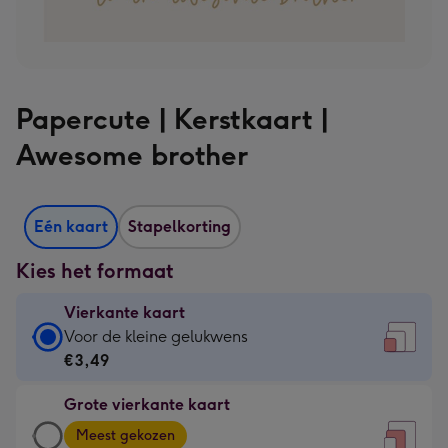
Papercute | Kerstkaart |
Awesome brother
Eén kaart
Stapelkorting
Kies het formaat
Vierkante kaart
Vierkante
Voor de kleine gelukwens
kaart
€3,49
-
Grote vierkante kaart
€3,49
Grote
-
Meest gekozen