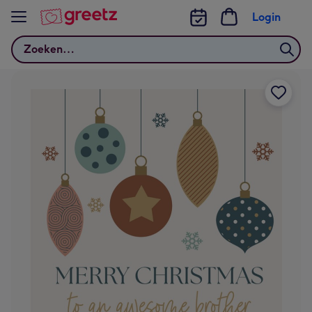
Bekijk meer
Login
Zoeken