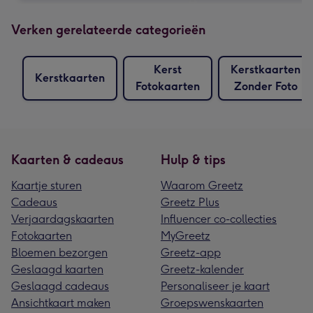
Verken gerelateerde categorieën
Kerst
Kerstkaarten
Kerstkaarten
Fotokaarten
Zonder Foto
Kaarten & cadeaus
Hulp & tips
Kaartje sturen
Waarom Greetz
Cadeaus
Greetz Plus
Verjaardagskaarten
Influencer co-collecties
Fotokaarten
MyGreetz
Bloemen bezorgen
Greetz-app
Geslaagd kaarten
Greetz-kalender
Geslaagd cadeaus
Personaliseer je kaart
Ansichtkaart maken
Groepswenskaarten