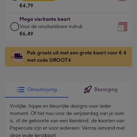
vierkante
Voor
€4,79
kaart
de
-
kleine
Mega vierkante kaart
€4,79
gelukwens
Mega
Voor de onuitwisbare indruk
-
-
vierkante
€6,49
Meest
Dimensions:
kaart
gekozen
130
-
-
Pak groots uit met een grote kaart voor € 4
x
€6,49
Dimensions:
met code GROOT4
130
-
167
mm
Voor
x
de
167
onuitwisbare
mm
Omschrijving
Bezorging
indruk
-
Vrolijke, hippe en kleurrijke designs voor ieder
Dimensions:
moment. Of het nou voor de verjaardag van je oom
240
is, of de geboorte van een kleinkind, de kaarten van
x
Papercute zijn er voor iedereen. Verras iemand met
240
deze leuke kerstkaart.
mm