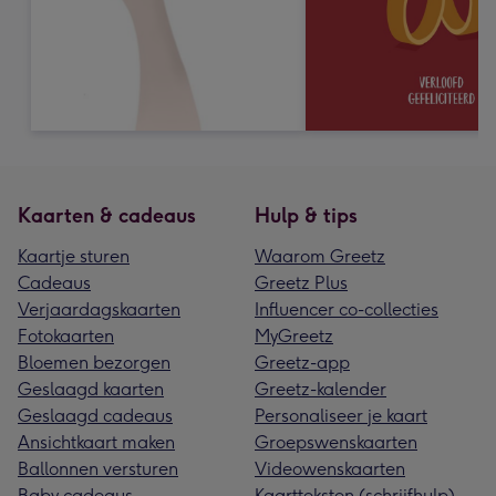
Kaarten & cadeaus
Hulp & tips
Kaartje sturen
Waarom Greetz
Cadeaus
Greetz Plus
Verjaardagskaarten
Influencer co-collecties
Fotokaarten
MyGreetz
Bloemen bezorgen
Greetz-app
Geslaagd kaarten
Greetz-kalender
Geslaagd cadeaus
Personaliseer je kaart
Ansichtkaart maken
Groepswenskaarten
Ballonnen versturen
Videowenskaarten
Baby cadeaus
Kaartteksten (schrijfhulp)