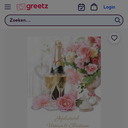
Bekijk meer
Login
Zoeken