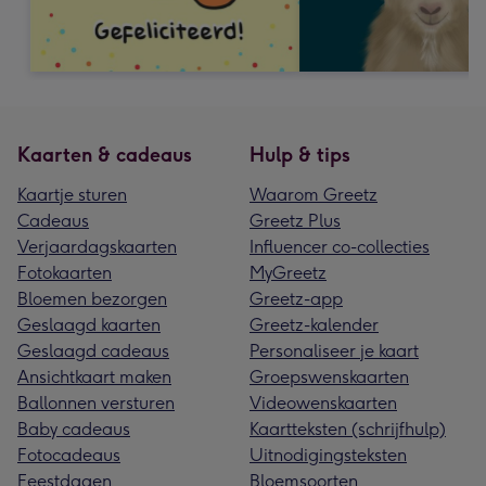
Kaarten & cadeaus
Hulp & tips
Kaartje sturen
Waarom Greetz
Cadeaus
Greetz Plus
Verjaardagskaarten
Influencer co-collecties
Fotokaarten
MyGreetz
Bloemen bezorgen
Greetz-app
Geslaagd kaarten
Greetz-kalender
Geslaagd cadeaus
Personaliseer je kaart
Ansichtkaart maken
Groepswenskaarten
Ballonnen versturen
Videowenskaarten
Baby cadeaus
Kaartteksten (schrijfhulp)
Fotocadeaus
Uitnodigingsteksten
Feestdagen
Bloemsoorten