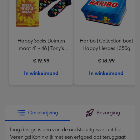
Happy Socks Duimen
Haribo | Collection box |
maat 41 - 46 | Tony's
Happy Heroes | 350g
Chocolonely Hoera,
€ 19,99
€ 18,99
Hoera, Hoera! 185g
In winkelmand
In winkelmand
Omschrijving
Bezorging
Ling design is een van de oudste uitgevers uit het
Verenigd Koninkrijk met een erfgoed dat teruggaat