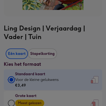
Ling Design | Verjaardag |
Vader | Tuin
Eén kaart
Stapelkorting
Kies het formaat
Standaard kaart
Standaard
Voor de kleine gelukwens
kaart
€3,49
-
Grote kaart
€3,49
Grote
-
Meest gekozen