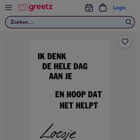
Bekijk meer
Login
Zoeken