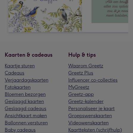
Kaarten & cadeaus
Hulp & tips
Kaartje sturen
Waarom Greetz
Cadeaus
Greetz Plus
Verjaardagskaarten
Influencer co-collecties
Fotokaarten
MyGreetz
Bloemen bezorgen
Greetz-app
Geslaagd kaarten
Greetz-kalender
Geslaagd cadeaus
Personaliseer je kaart
Ansichtkaart maken
Groepswenskaarten
Ballonnen versturen
Videowenskaarten
Baby cadeaus
Kaartteksten (schrijfhulp)