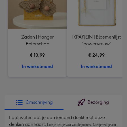
Zaden | Hanger
IKPAKJEIN | Bloemenlijst
Beterschap
'powervrouw'
€ 10,99
€ 24,99
In winkelmand
In winkelmand
Omschrijving
Bezorging
Laat weten dat je aan iemand denkt met deze
denken aan kaart.
Loesje ken je vast van de posters. Loesje wilt je aan 