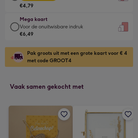
kaart
Voor
€4,79
-
de
€4,79
kleine
Mega kaart
-
gelukwens
Mega
Voor de onuitwisbare indruk
Meest
-
kaart
€6,49
gekozen
Dimensions:
-
-
120
€6,49
Dimensions:
Pak groots uit met een grote kaart voor € 4
x
-
167
met code GROOT4
160
Voor
x
mm
de
231
onuitwisbare
mm
indruk
Vaak samen gekocht met
-
Dimensions:
241
x
333
mm