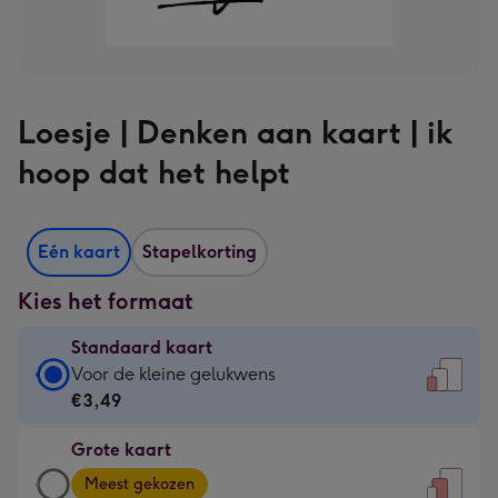
Loesje | Denken aan kaart | ik
hoop dat het helpt
Eén kaart
Stapelkorting
Kies het formaat
Standaard kaart
Standaard
Voor de kleine gelukwens
kaart
€3,49
-
Grote kaart
€3,49
Grote
-
Meest gekozen