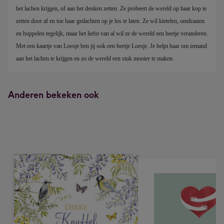
het lachen krijgen, of aan het denken zetten. Ze probeert de wereld op haar kop te 
zetten door af en toe haar gedachten op je los te laten. Ze wil kietelen, omdraaien 
en huppelen tegelijk, maar het liefst van al wil ze de wereld een beetje veranderen. 
Met een kaartje van Loesje ben jij ook een beetje Loesje. Je helpt haar om iemand 
aan het lachen te krijgen en zo de wereld een stuk mooier te maken.
Anderen bekeken ook