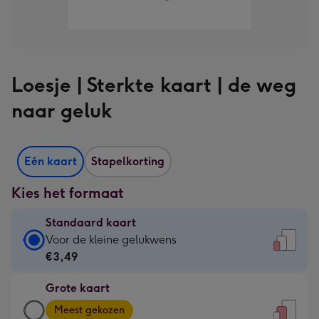
Loesje | Sterkte kaart | de weg
naar geluk
Eén kaart
Stapelkorting
Kies het formaat
Standaard kaart
Standaard
Voor de kleine gelukwens
kaart
€3,49
-
Grote kaart
€3,49
Grote
-
Meest gekozen