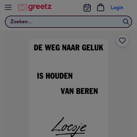
Bekijk meer
Login
Zoeken