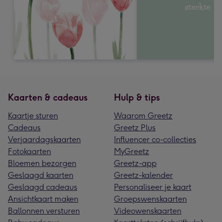
Kaarten & cadeaus
Hulp & tips
Kaartje sturen
Waarom Greetz
Cadeaus
Greetz Plus
Verjaardagskaarten
Influencer co-collecties
Fotokaarten
MyGreetz
Bloemen bezorgen
Greetz-app
Geslaagd kaarten
Greetz-kalender
Geslaagd cadeaus
Personaliseer je kaart
Ansichtkaart maken
Groepswenskaarten
Ballonnen versturen
Videowenskaarten