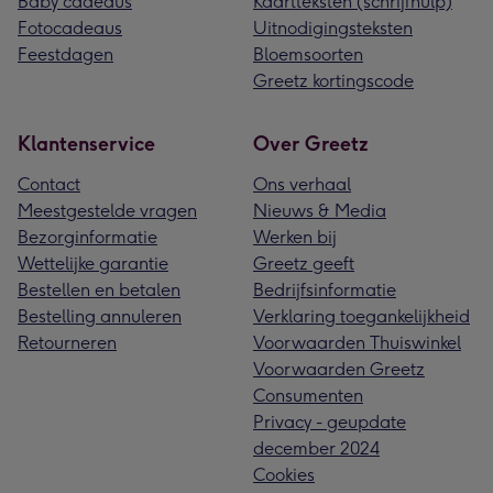
Baby cadeaus
Kaartteksten (schrijfhulp)
Fotocadeaus
Uitnodigingsteksten
Feestdagen
Bloemsoorten
Greetz kortingscode
Klantenservice
Over Greetz
Contact
Ons verhaal
Meestgestelde vragen
Nieuws & Media
Bezorginformatie
Werken bij
Wettelijke garantie
Greetz geeft
Bestellen en betalen
Bedrijfsinformatie
Bestelling annuleren
Verklaring toegankelijkheid
Retourneren
Voorwaarden Thuiswinkel
Voorwaarden Greetz
Consumenten
Privacy - geupdate
december 2024
Cookies