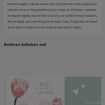
het lachen krijgen, of aan het denken zetten. Ze probeert de wereld op haar kop te 
zetten door af en toe haar gedachten op je los te laten. Ze wil kietelen, omdraaien 
en huppelen tegelijk, maar het liefst van al wil ze de wereld een beetje veranderen. 
Met een kaartje van Loesje ben jij ook een beetje Loesje. Je helpt haar om iemand 
aan het lachen te krijgen en zo de wereld een stuk mooier te maken.
Anderen bekeken ook