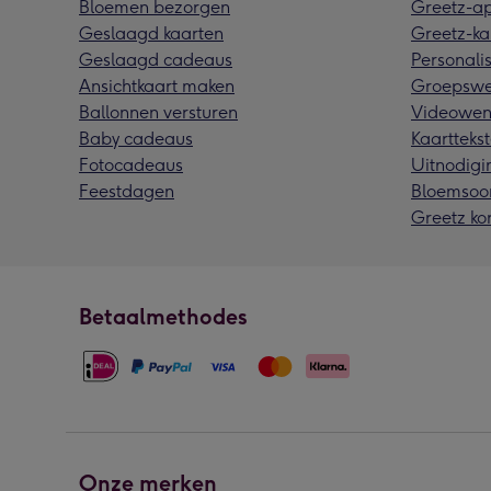
Bloemen bezorgen
Greetz-a
Geslaagd kaarten
Greetz-ka
Geslaagd cadeaus
Personalis
Ansichtkaart maken
Groepswe
Ballonnen versturen
Videowen
Baby cadeaus
Kaarttekst
Fotocadeaus
Uitnodigi
Feestdagen
Bloemsoo
Greetz ko
Betaalmethodes
Onze merken