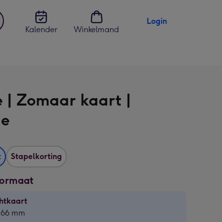
Login
Kalender
Winkelmand
jst
en
e | Zomaar kaart |
te
t
Stapelkorting
formaat
htkaart
htkaart
 166 mm