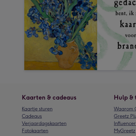
Kaarten & cadeaus
Hulp & 
Kaartje sturen
Waarom G
Cadeaus
Greetz Pl
Verjaardagskaarten
Influencer
Fotokaarten
MyGreetz