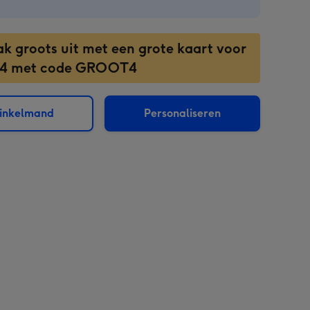
ak groots uit met een grote kaart voor
 4 met code GROOT4
winkelmand
Personaliseren
sions: