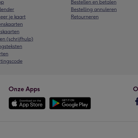
pp
Bestellen en betalen
lender
Bestelling annuleren
eer je kaart
Retourneren
nskaarten
skaarten
en (schrijfhulp)
ngsteksten
rten
rtingscode
Onze Apps
O