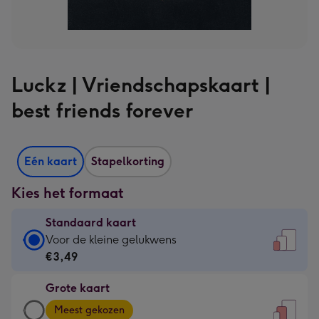
Luckz | Vriendschapskaart |
best friends forever
Eén kaart
Stapelkorting
Kies het formaat
Standaard kaart
Standaard
Voor de kleine gelukwens
kaart
€3,49
-
Grote kaart
€3,49
Grote
-
Meest gekozen