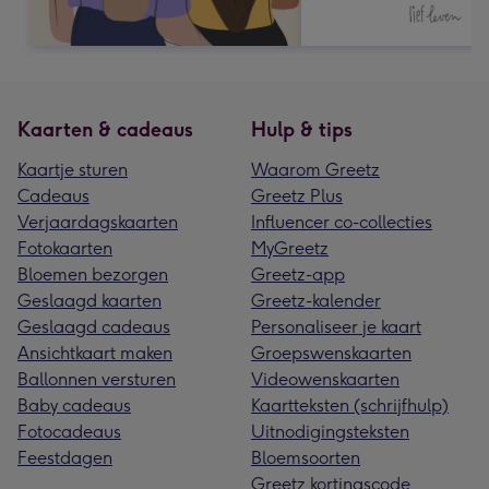
Kaarten & cadeaus
Hulp & tips
Kaartje sturen
Waarom Greetz
Cadeaus
Greetz Plus
Verjaardagskaarten
Influencer co-collecties
Fotokaarten
MyGreetz
Bloemen bezorgen
Greetz-app
Geslaagd kaarten
Greetz-kalender
Geslaagd cadeaus
Personaliseer je kaart
Ansichtkaart maken
Groepswenskaarten
Ballonnen versturen
Videowenskaarten
Baby cadeaus
Kaartteksten (schrijfhulp)
Fotocadeaus
Uitnodigingsteksten
Feestdagen
Bloemsoorten
Greetz kortingscode