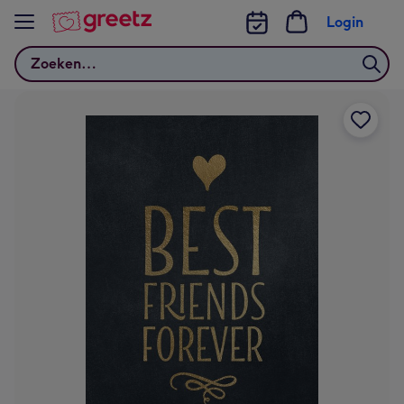
Bekijk meer
Login
Zoeken