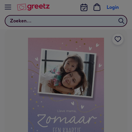
Bekijk meer
Login
Zoeken