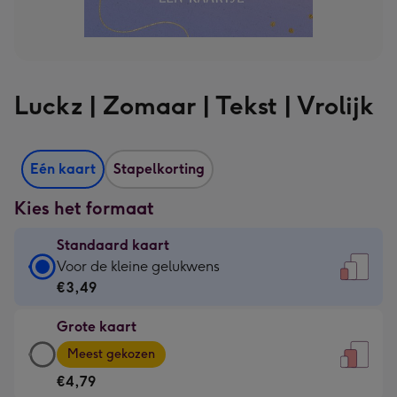
Luckz | Zomaar | Tekst | Vrolijk
Eén kaart
Stapelkorting
Kies het formaat
Standaard kaart
Standaard
Voor de kleine gelukwens
kaart
€3,49
-
Grote kaart
€3,49
Grote
-
Meest gekozen
kaart
Voor
€4,79
-
de