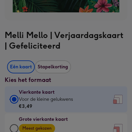
Melli Mello | Verjaardagskaart
| Gefeliciteerd
Eén kaart
Stapelkorting
Kies het formaat
Vierkante kaart
Vierkante
Voor de kleine gelukwens
kaart
€3,49
-
Grote vierkante kaart
€3,49
Grote
-
Meest gekozen