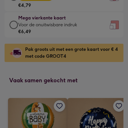
vierkante
Voor
€4,79
kaart
de
-
kleine
Mega vierkante kaart
€4,79
gelukwens
Mega
Voor de onuitwisbare indruk
-
-
vierkante
€6,49
Meest
Dimensions:
kaart
gekozen
130
-
-
Pak groots uit met een grote kaart voor € 4
x
€6,49
Dimensions:
met code GROOT4
130
-
167
mm
Voor
x
de
167
onuitwisbare
Vaak samen gekocht met
mm
indruk
-
Dimensions:
240
x
240
mm