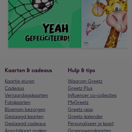
Kaarten & cadeaus
Hulp & tips
Kaartje sturen
Waarom Greetz
Cadeaus
Greetz Plus
Verjaardagskaarten
Influencer co-collecties
Fotokaarten
MyGreetz
Bloemen bezorgen
Greetz-app
Geslaagd kaarten
Greetz-kalender
Geslaagd cadeaus
Personaliseer je kaart
Ansichtkaart maken
Groepswenskaarten