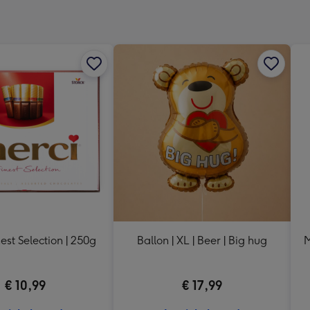
240
x
240
mm
est Selection | 250g
Ballon | XL | Beer | Big hug
M
€ 10,99
€ 17,99