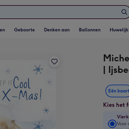
elijst
Vervolgkeuzelijst
Vervolgkeuzelijst
Vervolgkeuzelijst
Vervolgkeuzeli
en
Geboorte
Denken aan
Ballonnen
Huwelijk
penen
Geboorte openen
Denken aan openen
Ballonnen openen
Huwelijk open
Miche
| Ijsb
Eén kaar
Kies het 
Vierk
Vierk
Voor 