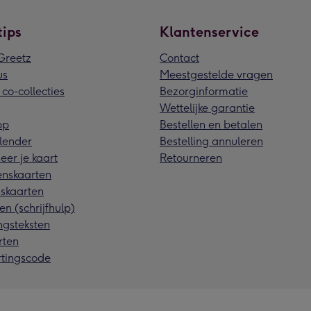
tips
Klantenservice
reetz
Contact
us
Meestgestelde vragen
 co-collecties
Bezorginformatie
Wettelijke garantie
pp
Bestellen en betalen
lender
Bestelling annuleren
eer je kaart
Retourneren
nskaarten
skaarten
en (schrijfhulp)
ngsteksten
rten
rtingscode