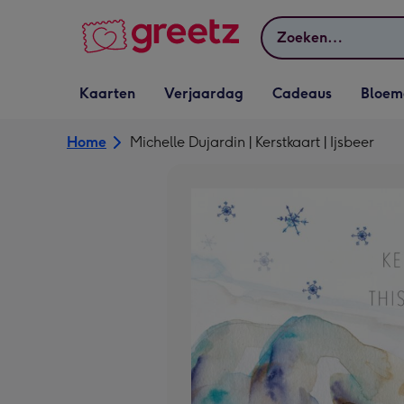
Bekijk meer
Zoeken
Vervolgkeuzelijst
Vervolgkeuzelijst
Vervolgkeuzelijst
Vervolgkeuz
Kaarten
Verjaardag
Cadeaus
Bloem
Kaarten openen
Verjaardag openen
Cadeaus openen
Bloemen o
Home
Michelle Dujardin | Kerstkaart | Ijsbeer