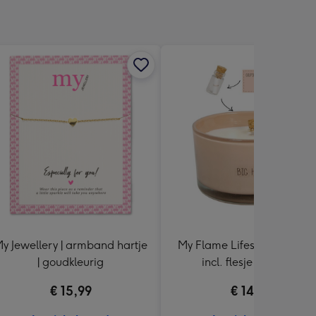
y Jewellery | armband hartje
My Flame Lifestyle | Big hu
| goudkleurig
incl. flesje met tekst
€ 15,99
€ 14,99