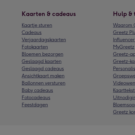
Kaarten & cadeaus
Hulp & 
Kaartje sturen
Waarom G
Cadeaus
Greetz Pl
Verjaardagskaarten
Influencer
Fotokaarten
MyGreetz
Bloemen bezorgen
Greetz-a
Geslaagd kaarten
Greetz-ka
Geslaagd cadeaus
Personalis
Ansichtkaart maken
Groepswe
Ballonnen versturen
Videowen
Baby cadeaus
Kaarttekst
Fotocadeaus
Uitnodigi
Feestdagen
Bloemsoo
Greetz ko