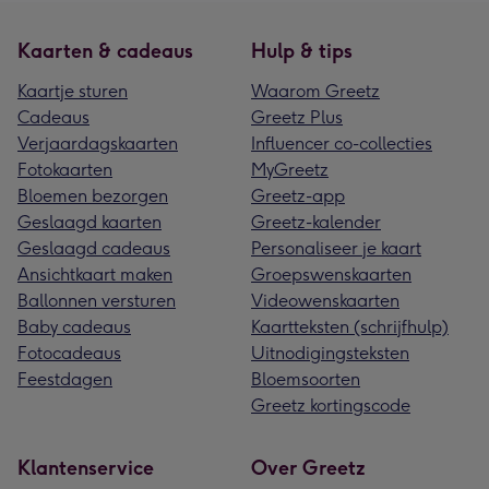
Kaarten & cadeaus
Hulp & tips
Kaartje sturen
Waarom Greetz
Cadeaus
Greetz Plus
Verjaardagskaarten
Influencer co-collecties
Fotokaarten
MyGreetz
Bloemen bezorgen
Greetz-app
Geslaagd kaarten
Greetz-kalender
Geslaagd cadeaus
Personaliseer je kaart
Ansichtkaart maken
Groepswenskaarten
Ballonnen versturen
Videowenskaarten
Baby cadeaus
Kaartteksten (schrijfhulp)
Fotocadeaus
Uitnodigingsteksten
Feestdagen
Bloemsoorten
Greetz kortingscode
Klantenservice
Over Greetz