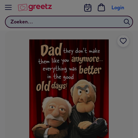
Bekijk meer
Login
Zoeken