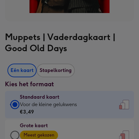
Muppets | Vaderdagkaart |
Good Old Days
Eén kaart
Stapelkorting
Kies het formaat
Standaard kaart
Standaard
Voor de kleine gelukwens
kaart
€3,49
-
Grote kaart
€3,49
Grote
-
Meest gekozen