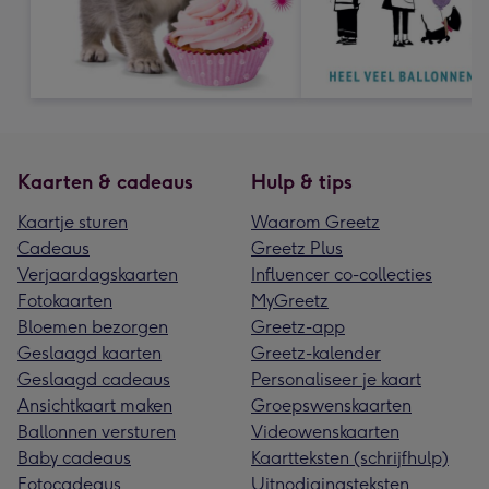
Kaarten & cadeaus
Hulp & tips
Kaartje sturen
Waarom Greetz
Cadeaus
Greetz Plus
Verjaardagskaarten
Influencer co-collecties
Fotokaarten
MyGreetz
Bloemen bezorgen
Greetz-app
Geslaagd kaarten
Greetz-kalender
Geslaagd cadeaus
Personaliseer je kaart
Ansichtkaart maken
Groepswenskaarten
Ballonnen versturen
Videowenskaarten
Baby cadeaus
Kaartteksten (schrijfhulp)
Fotocadeaus
Uitnodigingsteksten