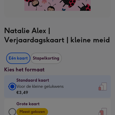
Natalie Alex |
Verjaardagskaart | kleine meid
Eén kaart
Stapelkorting
Kies het formaat
Standaard kaart
Standaard
Voor de kleine gelukwens
kaart
€3,49
-
Grote kaart
€3,49
Grote
-
Meest gekozen