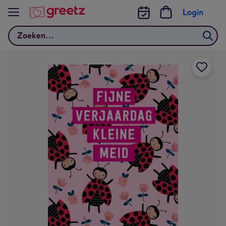
Bekijk meer
Login
Zoeken