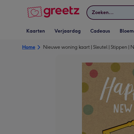
Bekijk meer
Zoeken
Vervolgkeuzelijst
Vervolgkeuzelijst
Vervolgkeuzelijst
Vervolgkeuz
Kaarten
Verjaardag
Cadeaus
Bloem
Kaarten openen
Verjaardag openen
Cadeaus openen
Bloemen o
Home
Nieuwe woning kaart | Sleutel | Stippen 