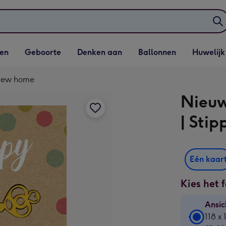
elijst
Vervolgkeuzelijst
Vervolgkeuzelijst
Vervolgkeuzelijst
Vervolgkeuzeli
en
Geboorte
Denken aan
Ballonnen
Huwelijk
penen
Geboorte openen
Denken aan openen
Ballonnen openen
Huwelijk open
| New home
Nieuw
| Sti
Eén kaar
Kies het 
Ansic
Ansic
118 x