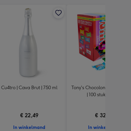
Cu4tro | Cava Brut | 750 ml
Tony's Chocolonely | Tiny Ton
| 100 stuks | 900g
€ 22,49
€ 32,99
In winkelmand
In winkelmand