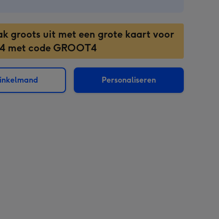
ak groots uit met een grote kaart voor
 4 met code GROOT4
winkelmand
Personaliseren
sions: