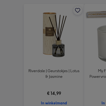
Riverdale | Geurstokjes | Lotus
My F
& Jasmine
Powervro
€ 14,99
In winkelmand
In