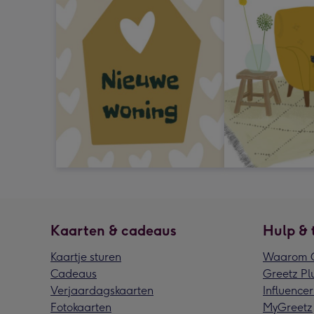
Kaarten & cadeaus
Hulp & 
Kaartje sturen
Waarom G
Cadeaus
Greetz Pl
Verjaardagskaarten
Influencer
Fotokaarten
MyGreetz