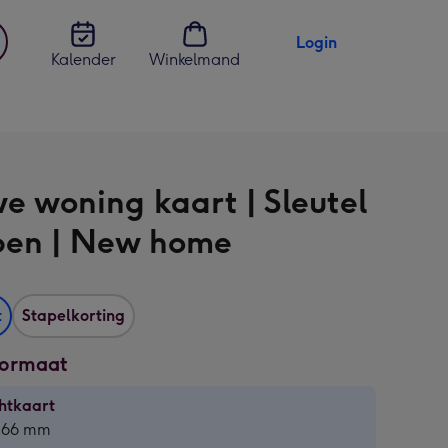
Login
Kalender
Winkelmand
jst
en
e woning kaart | Sleutel
ppen | New home
t
Stapelkorting
formaat
htkaart
htkaart
 166 mm