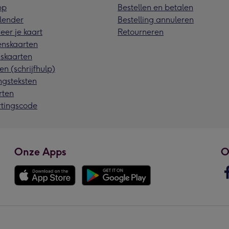
pp
Bestellen en betalen
lender
Bestelling annuleren
eer je kaart
Retourneren
nskaarten
skaarten
en (schrijfhulp)
ngsteksten
rten
rtingscode
Onze Apps
O