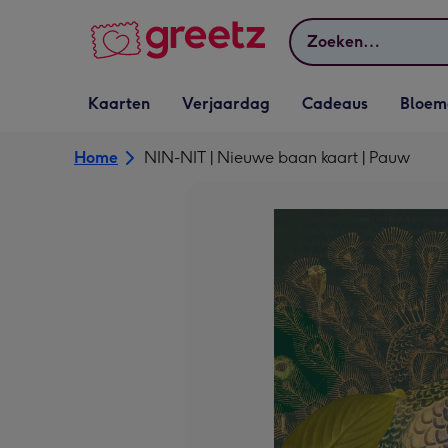
Bekijk meer
Zoeken
Vervolgkeuzelijst
Vervolgkeuzelijst
Vervolgkeuzelijst
Vervolgkeuz
Kaarten
Verjaardag
Cadeaus
Bloem
Kaarten openen
Verjaardag openen
Cadeaus openen
Bloemen o
Home
NIN-NIT | Nieuwe baan kaart | Pauw