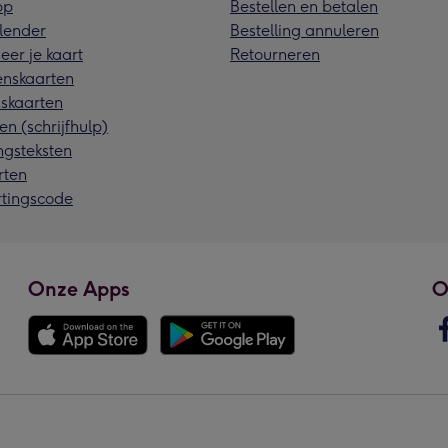
pp
Bestellen en betalen
lender
Bestelling annuleren
eer je kaart
Retourneren
nskaarten
skaarten
en (schrijfhulp)
ngsteksten
rten
rtingscode
Onze Apps
O