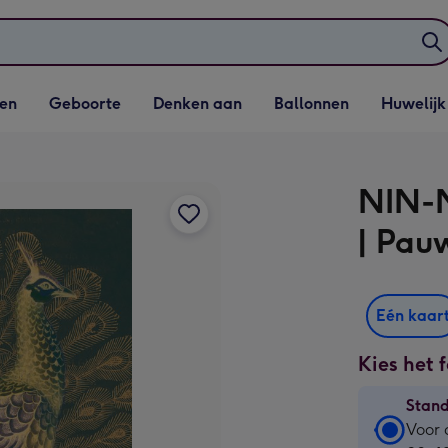
elijst
Vervolgkeuzelijst
Vervolgkeuzelijst
Vervolgkeuzelijst
Vervolgkeuzeli
en
Geboorte
Denken aan
Ballonnen
Huwelijk
penen
Geboorte openen
Denken aan openen
Ballonnen openen
Huwelijk open
NIN-N
| Pau
Eén kaar
Kies het 
Stan
Stan
Voor 