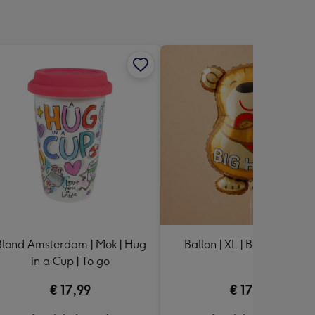
Blond Amsterdam | Mok | Hug
Ballon | XL | Beer | Big hu
in a Cup | To go
€ 17,99
€ 17,99