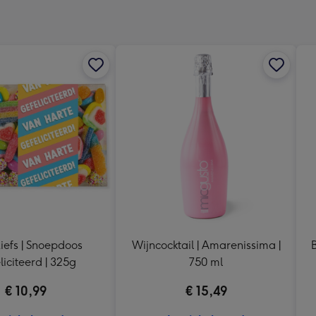
x
333
mm
iefs | Snoepdoos
Wijncocktail | Amarenissima |
liciteerd | 325g
750 ml
€ 10,99
€ 15,49