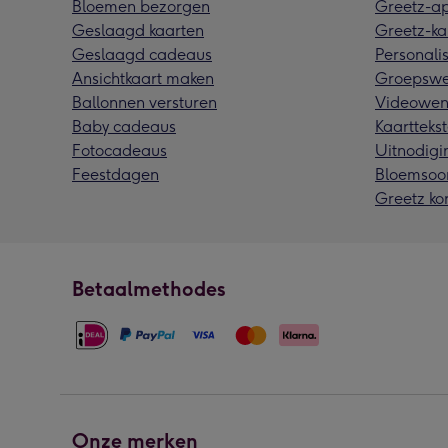
Bloemen bezorgen
Greetz-a
Geslaagd kaarten
Greetz-ka
Geslaagd cadeaus
Personalis
Ansichtkaart maken
Groepswe
Ballonnen versturen
Videowen
Baby cadeaus
Kaarttekst
Fotocadeaus
Uitnodigi
Feestdagen
Bloemsoo
Greetz ko
Betaalmethodes
Onze merken