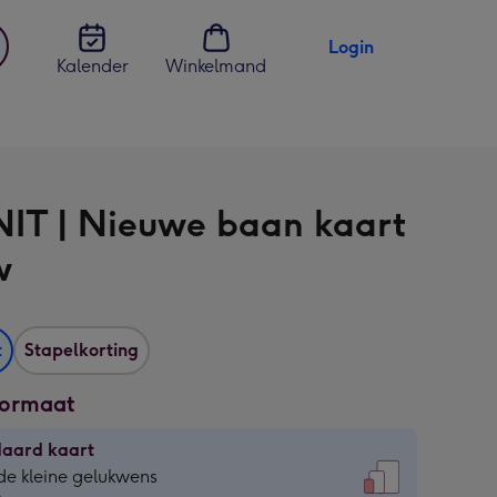
Login
Kalender
Winkelmand
jst
en
IT | Nieuwe baan kaart
w
t
Stapelkorting
formaat
daard kaart
daard
de kleine gelukwens