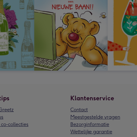
tips
Klantenservice
reetz
Contact
us
Meestgestelde vragen
 co-collecties
Bezorginformatie
Wettelijke garantie