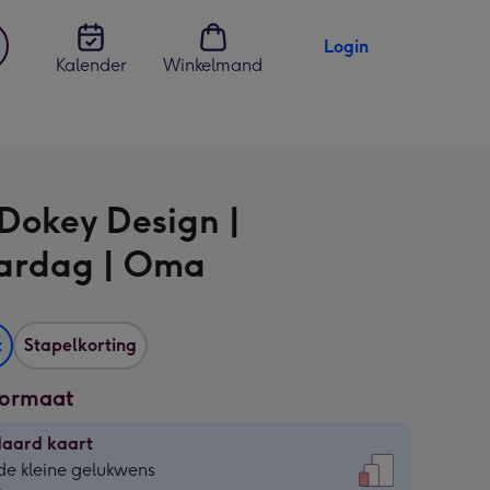
Login
Kalender
Winkelmand
jst
en
Dokey Design |
ardag | Oma
t
Stapelkorting
formaat
daard kaart
daard
de kleine gelukwens