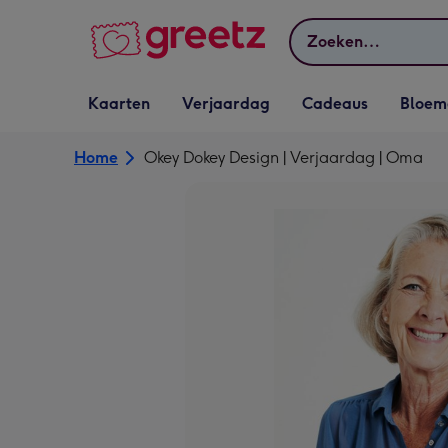
Bekijk meer
Zoeken
Vervolgkeuzelijst
Vervolgkeuzelijst
Vervolgkeuzelijst
Vervolgkeuz
Kaarten
Verjaardag
Cadeaus
Bloem
Kaarten openen
Verjaardag openen
Cadeaus openen
Bloemen o
Home
Okey Dokey Design | Verjaardag | Oma