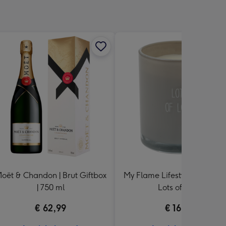
oët & Chandon | Brut Giftbox
My Flame Lifestyle | Sojakaar
| 750 ml
Lots of Love
€ 62,99
€ 16,99