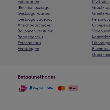
Fotokaarten
MyGreetz
Bloemen bezorgen
Greetz-a
Geslaagd kaarten
Greetz-ka
Geslaagd cadeaus
Personalis
Ansichtkaart maken
Groepswe
Ballonnen versturen
Videowen
Baby cadeaus
Kaarttekst
Fotocadeaus
Uitnodigi
Feestdagen
Bloemsoo
Greetz ko
Betaalmethodes