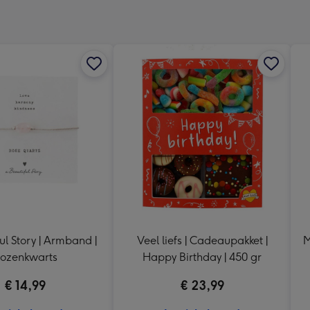
x
333
mm
ul Story | Armband |
Veel liefs | Cadeaupakket |
M
ozenkwarts
Happy Birthday | 450 gr
€ 14,99
€ 23,99