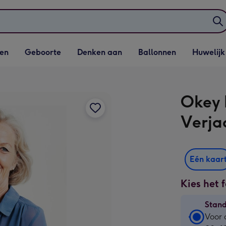
elijst
Vervolgkeuzelijst
Vervolgkeuzelijst
Vervolgkeuzelijst
Vervolgkeuzeli
en
Geboorte
Denken aan
Ballonnen
Huwelijk
penen
Geboorte openen
Denken aan openen
Ballonnen openen
Huwelijk open
Okey 
Verja
Eén kaar
Kies het 
Stan
Stan
Voor 