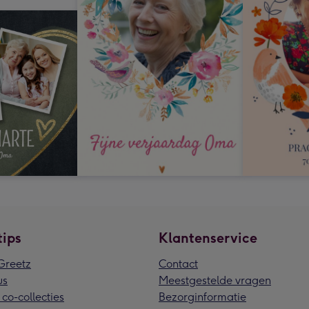
tips
Klantenservice
reetz
Contact
us
Meestgestelde vragen
 co-collecties
Bezorginformatie