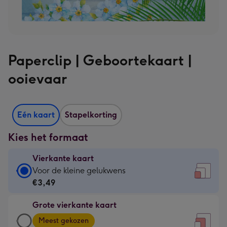
Paperclip | Geboortekaart |
ooievaar
Eén kaart
Stapelkorting
Kies het formaat
Vierkante kaart
Vierkante
Voor de kleine gelukwens
kaart
€3,49
-
Grote vierkante kaart
€3,49
Grote
-
Meest gekozen