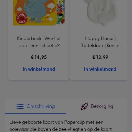
Kinderboek | Wie liet
Happy Horse |
daar een scheetje?
Tutteldoek | Konijn
Richie
€ 14,95
€ 13,99
In winkelmand
In winkelmand
Omschrijving
Bezorging
Lieve geboorte kaart van Paperclip met een
ooievaar die boven de zee vliegt en op de kaart