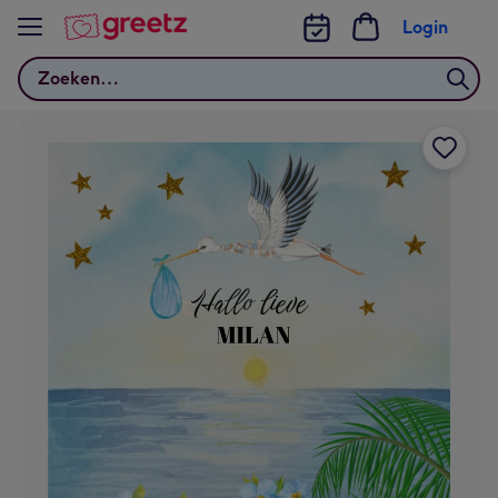
Bekijk meer
Login
Zoeken