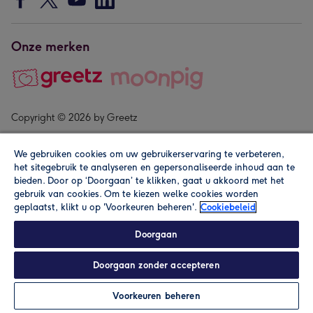
Onze merken
Copyright © 2026 by Greetz
We gebruiken cookies om uw gebruikerservaring te verbeteren,
het sitegebruik te analyseren en gepersonaliseerde inhoud aan te
bieden. Door op ‘Doorgaan’ te klikken, gaat u akkoord met het
gebruik van cookies. Om te kiezen welke cookies worden
geplaatst, klikt u op 'Voorkeuren beheren'.
Cookiebeleid
Alle prijzen zijn inclusief btw en andere heffingen. Lees de
algemene voorwaarden
.
Doorgaan
Doorgaan zonder accepteren
Personaliseren
Voorkeuren beheren