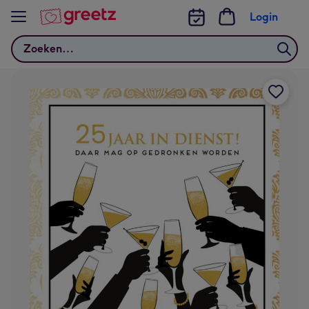
Bekijk meer
Login
Zoeken