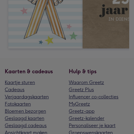
Kaarten & cadeaus
Hulp & tips
Kaartje sturen
Waarom Greetz
Cadeaus
Greetz Plus
Verjaardagskaarten
Influencer co-collecties
Fotokaarten
MyGreetz
Bloemen bezorgen
Greetz-app
Geslaagd kaarten
Greetz-kalender
Geslaagd cadeaus
Personaliseer je kaart
Ansichtkaart maken
Groepswenskaarten