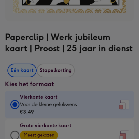
Paperclip | Werk jubileum
kaart | Proost | 25 jaar in dienst
Eén kaart
Stapelkorting
Kies het formaat
Vierkante kaart
Vierkante
Voor de kleine gelukwens
kaart
€3,49
-
Grote vierkante kaart
€3,49
Grote
-
Meest gekozen