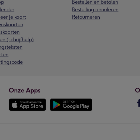
pp
Bestellen en betalen
lender
Bestelling annuleren
eer je kaart
Retourneren
nskaarten
skaarten
en (schrijfhulp)
ngsteksten
rten
rtingscode
Onze Apps
O