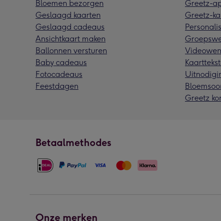
Bloemen bezorgen
Greetz-a
Geslaagd kaarten
Greetz-ka
Geslaagd cadeaus
Personalis
Ansichtkaart maken
Groepswe
Ballonnen versturen
Videowen
Baby cadeaus
Kaarttekst
Fotocadeaus
Uitnodigi
Feestdagen
Bloemsoo
Greetz ko
Betaalmethodes
Onze merken