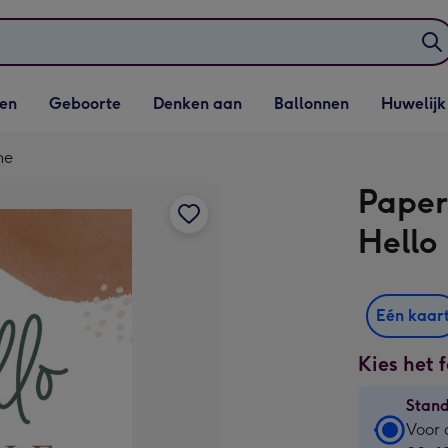
elijst
Vervolgkeuzelijst
Vervolgkeuzelijst
Vervolgkeuzelijst
Vervolgkeuzeli
en
Geboorte
Denken aan
Ballonnen
Huwelijk
penen
Geboorte openen
Denken aan openen
Ballonnen openen
Huwelijk open
ne
Paper
Hello
Eén kaar
Kies het 
Stan
Stan
Voor 