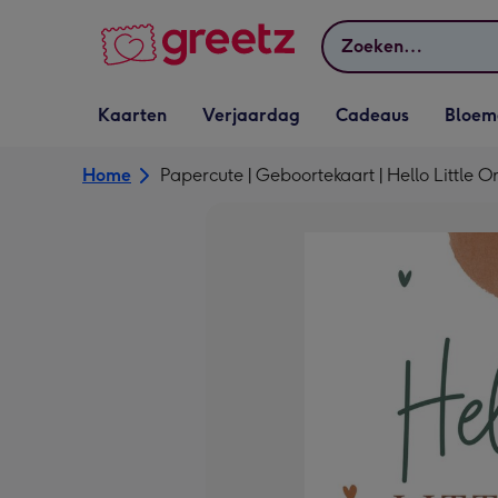
Bekijk meer
Zoeken
Vervolgkeuzelijst
Vervolgkeuzelijst
Vervolgkeuzelijst
Vervolgkeuz
Kaarten
Verjaardag
Cadeaus
Bloem
Kaarten openen
Verjaardag openen
Cadeaus openen
Bloemen o
Home
Papercute | Geboortekaart | Hello Little O