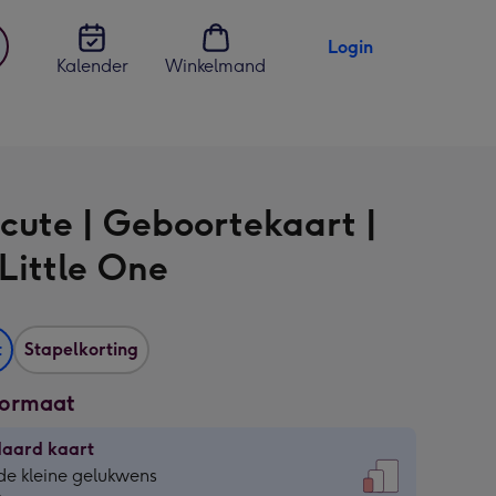
Login
Kalender
Winkelmand
jst
en
cute | Geboortekaart |
 Little One
t
Stapelkorting
formaat
daard kaart
daard
de kleine gelukwens