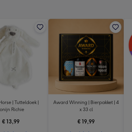
x
333
mm
rse | Tutteldoek |
Award Winning | Bierpakket | 4
onijn Richie
x 33 cl
€ 13,99
€ 19,99