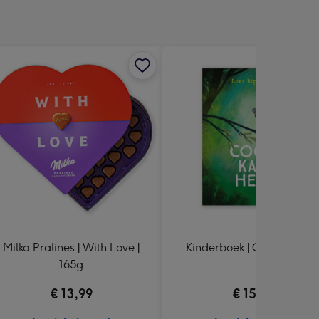
Milka Pralines | With Love |
Kinderboek | Coco kan het
165g
€ 13,99
€ 15,99