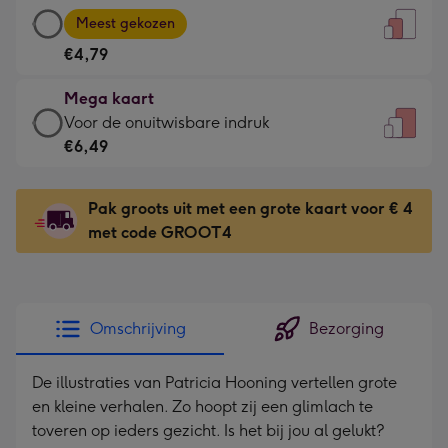
Grote
-
Meest gekozen
kaart
Voor
€4,79
-
de
€4,79
kleine
Mega kaart
-
gelukwens
Mega
Voor de onuitwisbare indruk
Meest
-
kaart
€6,49
gekozen
Dimensions:
-
-
120
€6,49
Dimensions:
Pak groots uit met een grote kaart voor € 4
x
-
167
met code GROOT4
160
Voor
x
mm
de
231
onuitwisbare
mm
indruk
Omschrijving
Bezorging
-
Dimensions:
De illustraties van Patricia Hooning vertellen grote
241
en kleine verhalen. Zo hoopt zij een glimlach te
x
toveren op ieders gezicht. Is het bij jou al gelukt?
333