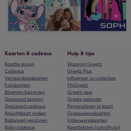
Kaarten & cadeaus
Hulp & tips
Kaartje sturen
Waarom Greetz
Cadeaus
Greetz Plus
Verjaardagskaarten
Influencer co-collecties
Fotokaarten
MyGreetz
Bloemen bezorgen
Greetz-app
Geslaagd kaarten
Greetz-kalender
Geslaagd cadeaus
Personaliseer je kaart
Ansichtkaart maken
Groepswenskaarten
Ballonnen versturen
Videowenskaarten
Baby cadeaus
Kaartteksten (schrijfhulp)