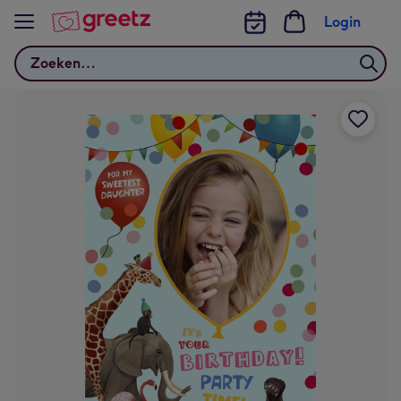
Bekijk meer
Login
Zoeken