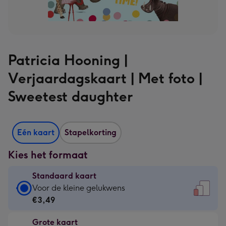
Patricia Hooning |
Verjaardagskaart | Met foto |
Sweetest daughter
Eén kaart
Stapelkorting
Kies het formaat
Standaard kaart
Standaard
Voor de kleine gelukwens
kaart
€3,49
-
Grote kaart
€3,49