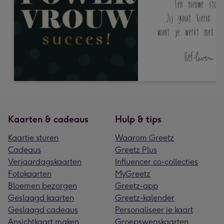
Kaarten & cadeaus
Hulp & tips
Kaartje sturen
Waarom Greetz
Cadeaus
Greetz Plus
Verjaardagskaarten
Influencer co-collecties
Fotokaarten
MyGreetz
Bloemen bezorgen
Greetz-app
Geslaagd kaarten
Greetz-kalender
Geslaagd cadeaus
Personaliseer je kaart
Ansichtkaart maken
Groepswenskaarten