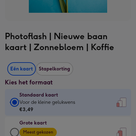
Photoflash | Nieuwe baan
kaart | Zonnebloem | Koffie
Eén kaart
Stapelkorting
Kies het formaat
Standaard kaart
Standaard
Voor de kleine gelukwens
kaart
€3,49
-
Grote kaart
€3,49
Grote
-
Meest gekozen