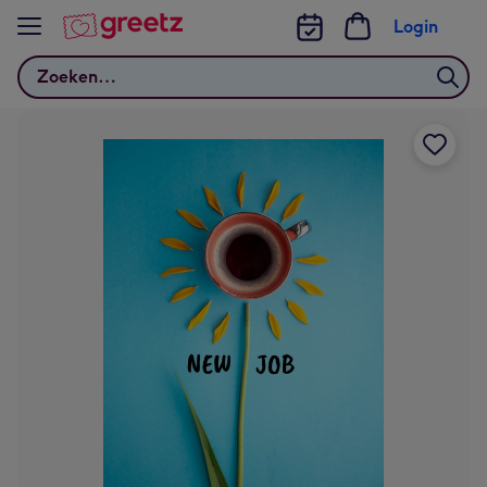
Bekijk meer
Login
Zoeken