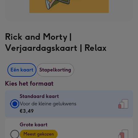
Rick and Morty |
Verjaardagskaart | Relax
Eén kaart
Stapelkorting
Kies het formaat
Standaard kaart
Standaard
Voor de kleine gelukwens
kaart
€3,49
-
Grote kaart
€3,49
Grote
-
Meest gekozen