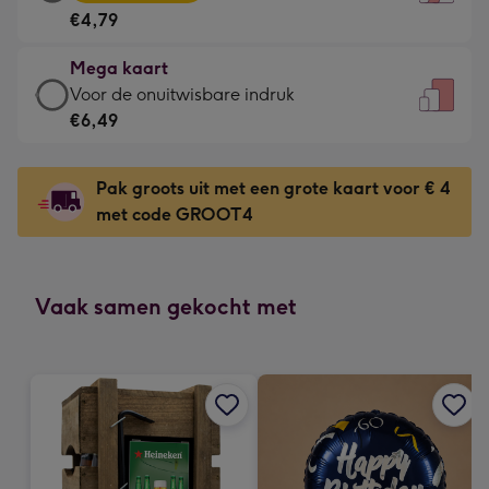
kaart
Voor
€4,79
-
de
€4,79
kleine
Mega kaart
-
gelukwens
Mega
Voor de onuitwisbare indruk
Meest
-
kaart
€6,49
gekozen
Dimensions:
-
-
120
€6,49
Dimensions:
Pak groots uit met een grote kaart voor € 4
x
-
167
met code GROOT4
160
Voor
x
mm
de
231
onuitwisbare
mm
indruk
Vaak samen gekocht met
-
Dimensions:
241
x
333
mm