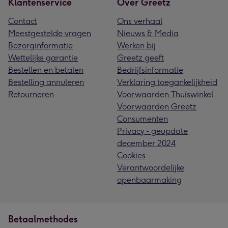
Klantenservice
Over Greetz
Contact
Ons verhaal
Meestgestelde vragen
Nieuws & Media
Bezorginformatie
Werken bij
Wettelijke garantie
Greetz geeft
Bestellen en betalen
Bedrijfsinformatie
Bestelling annuleren
Verklaring toegankelijkheid
Retourneren
Voorwaarden Thuiswinkel
Voorwaarden Greetz
Consumenten
Privacy - geupdate
december 2024
Cookies
Verantwoordelijke
openbaarmaking
Betaalmethodes