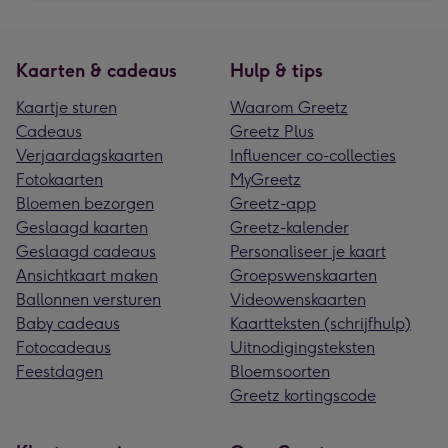
Kaarten & cadeaus
Hulp & tips
Kaartje sturen
Waarom Greetz
Cadeaus
Greetz Plus
Verjaardagskaarten
Influencer co-collecties
Fotokaarten
MyGreetz
Bloemen bezorgen
Greetz-app
Geslaagd kaarten
Greetz-kalender
Geslaagd cadeaus
Personaliseer je kaart
Ansichtkaart maken
Groepswenskaarten
Ballonnen versturen
Videowenskaarten
Baby cadeaus
Kaartteksten (schrijfhulp)
Fotocadeaus
Uitnodigingsteksten
Feestdagen
Bloemsoorten
Greetz kortingscode