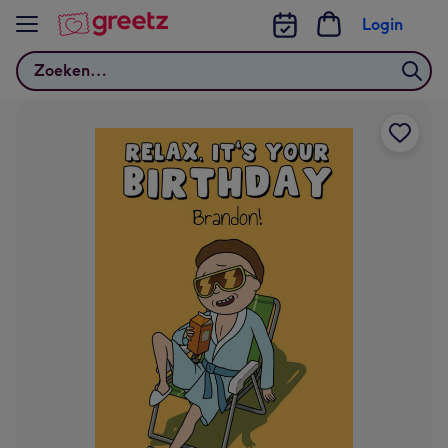
Bekijk meer
Login
Zoeken