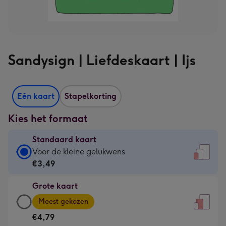
Sandysign | Liefdeskaart | Ijs
Eén kaart
Stapelkorting
Kies het formaat
Standaard kaart
Standaard
Voor de kleine gelukwens
kaart
€3,49
-
Grote kaart
€3,49
Grote
-
Meest gekozen
kaart
Voor
€4,79
-
de