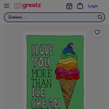
Bekijk meer
Login
Zoeken