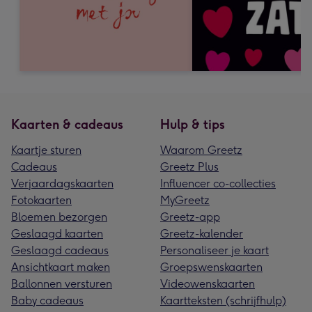
Kaarten & cadeaus
Hulp & tips
Kaartje sturen
Waarom Greetz
Cadeaus
Greetz Plus
Verjaardagskaarten
Influencer co-collecties
Fotokaarten
MyGreetz
Bloemen bezorgen
Greetz-app
Geslaagd kaarten
Greetz-kalender
Geslaagd cadeaus
Personaliseer je kaart
Ansichtkaart maken
Groepswenskaarten
Ballonnen versturen
Videowenskaarten
Baby cadeaus
Kaartteksten (schrijfhulp)