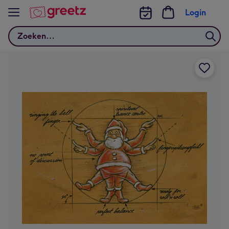
Bekijk meer
Login
Zoeken