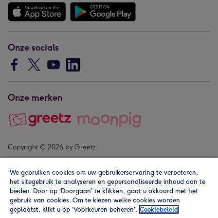
Onze socials
Onze merken
Copyright © 2026 by Greetz
We gebruiken cookies om uw gebruikerservaring te verbeteren,
het sitegebruik te analyseren en gepersonaliseerde inhoud aan te
bieden. Door op ‘Doorgaan’ te klikken, gaat u akkoord met het
gebruik van cookies. Om te kiezen welke cookies worden
geplaatst, klikt u op 'Voorkeuren beheren'.
Cookiebeleid
Alle prijzen zijn inclusief btw en andere heffingen. Lees de