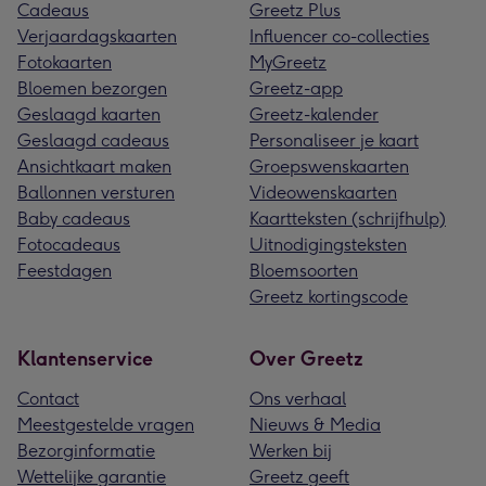
Cadeaus
Greetz Plus
Verjaardagskaarten
Influencer co-collecties
Fotokaarten
MyGreetz
Bloemen bezorgen
Greetz-app
Geslaagd kaarten
Greetz-kalender
Geslaagd cadeaus
Personaliseer je kaart
Ansichtkaart maken
Groepswenskaarten
Ballonnen versturen
Videowenskaarten
Baby cadeaus
Kaartteksten (schrijfhulp)
Fotocadeaus
Uitnodigingsteksten
Feestdagen
Bloemsoorten
Greetz kortingscode
Klantenservice
Over Greetz
Contact
Ons verhaal
Meestgestelde vragen
Nieuws & Media
Bezorginformatie
Werken bij
Wettelijke garantie
Greetz geeft