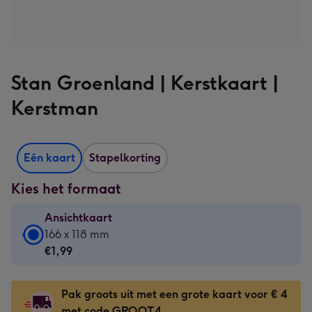
Stan Groenland | Kerstkaart |
Kerstman
Eén kaart
Stapelkorting
Kies het formaat
Ansichtkaart
Ansichtkaart
166 x 118 mm
-
€1,99
€1,99
-
Pak groots uit met een grote kaart voor € 4
166
met code GROOT4