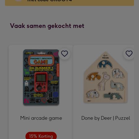
x
118
mm
-
Vaak samen gekocht met
Dimensions:
166
x
118
mm
Mini arcade game
Done by Deer | Puzzel
15% Korting