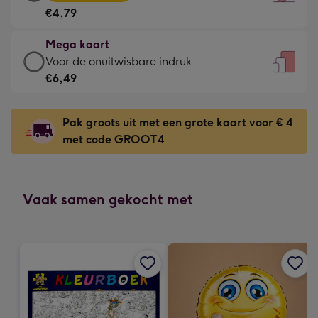
kaart
Voor
€4,79
-
de
€4,79
kleine
Mega kaart
-
gelukwens
Mega
Voor de onuitwisbare indruk
Meest
-
kaart
€6,49
gekozen
Dimensions:
-
-
120
€6,49
Dimensions:
Pak groots uit met een grote kaart voor € 4
x
-
167
met code GROOT4
160
Voor
x
mm
de
231
onuitwisbare
mm
indruk
Vaak samen gekocht met
-
Dimensions:
241
x
333
mm