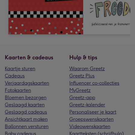
Kaarten & cadeaus
Hulp & tips
Kaartje sturen
Waarom Greetz
Cadeaus
Greetz Plus
Verjaardagskaarten
Influencer co-collecties
Fotokaarten
MyGreetz
Bloemen bezorgen
Greetz-app
Geslaagd kaarten
Greetz-kalender
Geslaagd cadeaus
Personaliseer je kaart
Ansichtkaart maken
Groepswenskaarten
Ballonnen versturen
Videowenskaarten
Baby cadeaus
Kaartteksten (schrijfhulp)