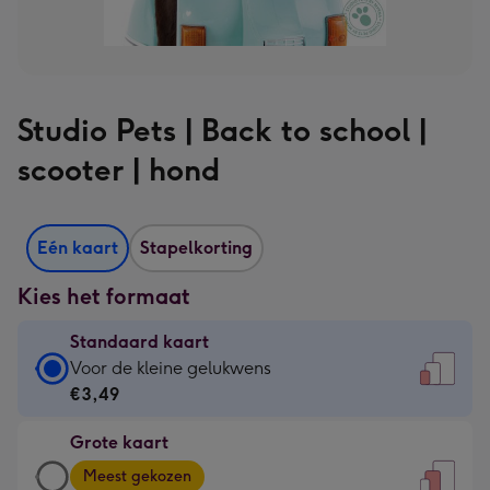
Studio Pets | Back to school |
scooter | hond
Eén kaart
Stapelkorting
Kies het formaat
Standaard kaart
Standaard
Voor de kleine gelukwens
kaart
€3,49
-
Grote kaart
€3,49
Grote
-
Meest gekozen