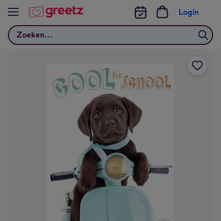
Bekijk meer
Login
Zoeken