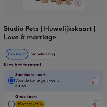
Studio Pets | Huwelijkskaart |
Love & marriage
Eén kaart
Stapelkorting
Kies het formaat
Standaard kaart
Standaard
Voor de kleine gelukwens
kaart
€3,49
-
Grote kaart
€3,49
Grote
-
Meest gekozen