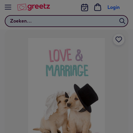
Bekijk meer
Login
Zoeken