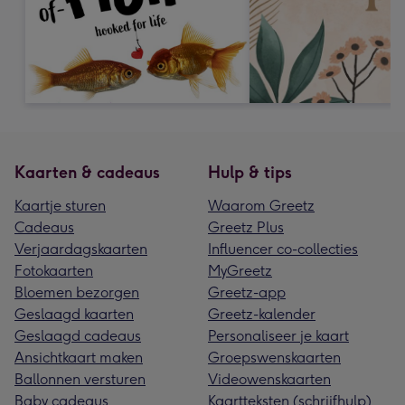
Kaarten & cadeaus
Hulp & tips
Kaartje sturen
Waarom Greetz
Cadeaus
Greetz Plus
Verjaardagskaarten
Influencer co-collecties
Fotokaarten
MyGreetz
Bloemen bezorgen
Greetz-app
Geslaagd kaarten
Greetz-kalender
Geslaagd cadeaus
Personaliseer je kaart
Ansichtkaart maken
Groepswenskaarten
Ballonnen versturen
Videowenskaarten
Baby cadeaus
Kaartteksten (schrijfhulp)