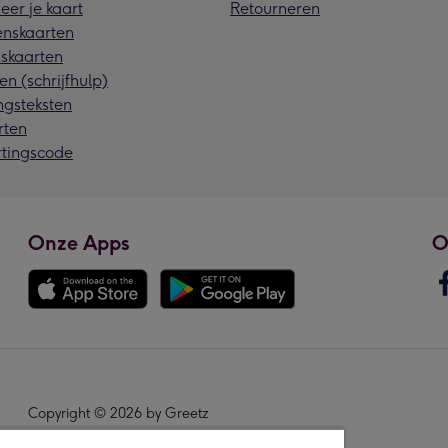
eer je kaart
Retourneren
nskaarten
skaarten
en (schrijfhulp)
ngsteksten
rten
rtingscode
Onze Apps
O
Copyright © 2026 by Greetz