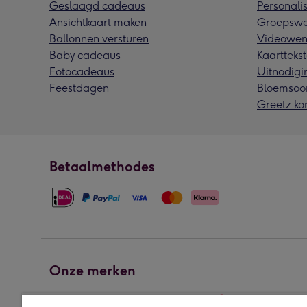
Geslaagd cadeaus
Personalis
Ansichtkaart maken
Groepswe
Ballonnen versturen
Videowen
Baby cadeaus
Kaarttekst
Fotocadeaus
Uitnodigi
Feestdagen
Bloemsoo
Greetz ko
Betaalmethodes
Onze merken