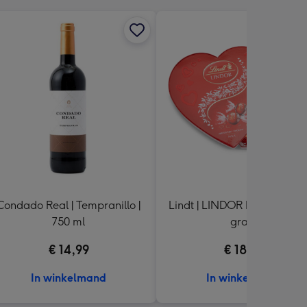
Condado Real | Tempranillo |
Lindt | LINDOR Hart Melk | 
750 ml
gram
€ 14,99
€ 18,99
In winkelmand
In winkelmand