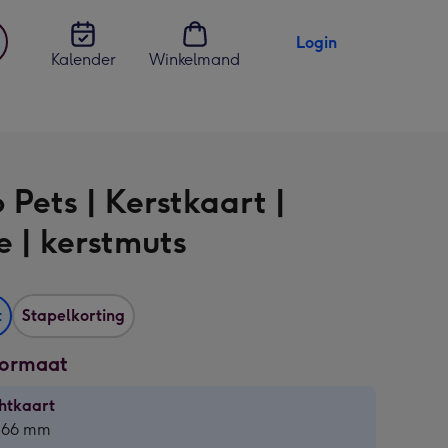
Login
Kalender
Winkelmand
jst
en
 Pets | Kerstkaart |
e | kerstmuts
t
Stapelkorting
formaat
htkaart
htkaart
 166 mm