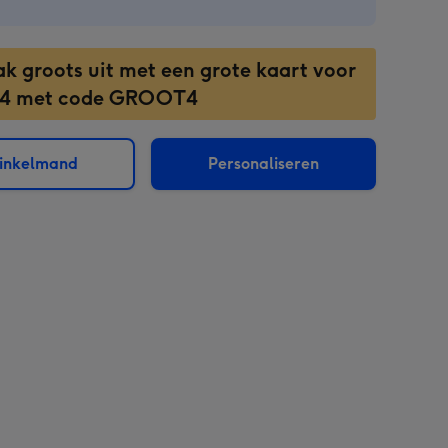
ak groots uit met een grote kaart voor
 4 met code GROOT4
winkelmand
Personaliseren
sions: