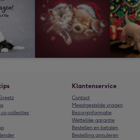
tips
Klantenservice
reetz
Contact
us
Meestgestelde vragen
 co-collecties
Bezorginformatie
Wettelijke garantie
pp
Bestellen en betalen
lender
Bestelling annuleren