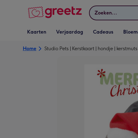
Bekijk meer
Zoeken
Vervolgkeuzelijst
Vervolgkeuzelijst
Vervolgkeuzelijst
Vervolgkeuz
Kaarten
Verjaardag
Cadeaus
Bloem
Kaarten openen
Verjaardag openen
Cadeaus openen
Bloemen o
Home
Studio Pets | Kerstkaart | hondje | kerstmuts