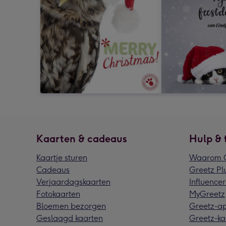
Kaarten & cadeaus
Hulp & 
Kaartje sturen
Waarom G
Cadeaus
Greetz Pl
Verjaardagskaarten
Influencer
Fotokaarten
MyGreetz
Bloemen bezorgen
Greetz-a
Geslaagd kaarten
Greetz-ka