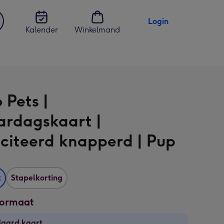
Login
Kalender
Winkelmand
jst
en
 Pets |
ardagskaart |
iciteerd knapperd | Pup
t
Stapelkorting
formaat
daard kaart