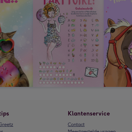
tips
Klantenservice
reetz
Contact
us
Meestgestelde vragen