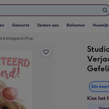
elijst
Vervolgkeuzelijst
Vervolgkeuzelijst
Vervolgkeuzelijst
Vervolgkeuzeli
en
Geboorte
Denken aan
Ballonnen
Huwelijk
penen
Geboorte openen
Denken aan openen
Ballonnen openen
Huwelijk open
eerd knapperd | Pup
Studio
Verja
Gefel
Eén kaar
Kies het 
Stan