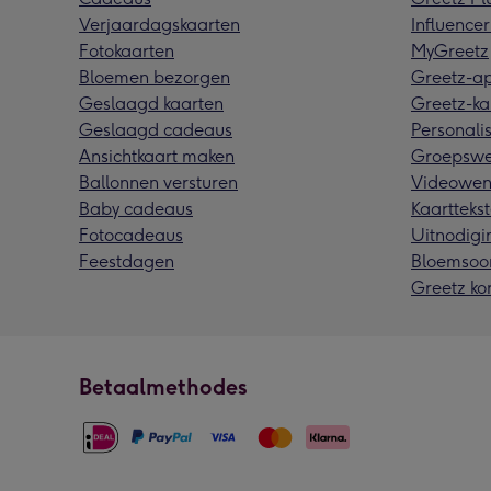
Verjaardagskaarten
Influencer
Fotokaarten
MyGreetz
Bloemen bezorgen
Greetz-a
Geslaagd kaarten
Greetz-ka
Geslaagd cadeaus
Personalis
Ansichtkaart maken
Groepswe
Ballonnen versturen
Videowen
Baby cadeaus
Kaarttekst
Fotocadeaus
Uitnodigi
Feestdagen
Bloemsoo
Greetz ko
Betaalmethodes