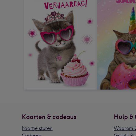
Kaarten & cadeaus
Hulp & 
Kaartje sturen
Waarom G
Cadeaus
Greetz Pl