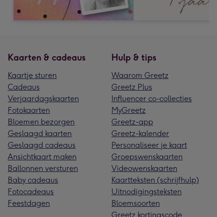
Kaarten & cadeaus
Hulp & tips
Kaartje sturen
Waarom Greetz
Cadeaus
Greetz Plus
Verjaardagskaarten
Influencer co-collecties
Fotokaarten
MyGreetz
Bloemen bezorgen
Greetz-app
Geslaagd kaarten
Greetz-kalender
Geslaagd cadeaus
Personaliseer je kaart
Ansichtkaart maken
Groepswenskaarten
Ballonnen versturen
Videowenskaarten
Baby cadeaus
Kaartteksten (schrijfhulp)
Fotocadeaus
Uitnodigingsteksten
Feestdagen
Bloemsoorten
Greetz kortingscode