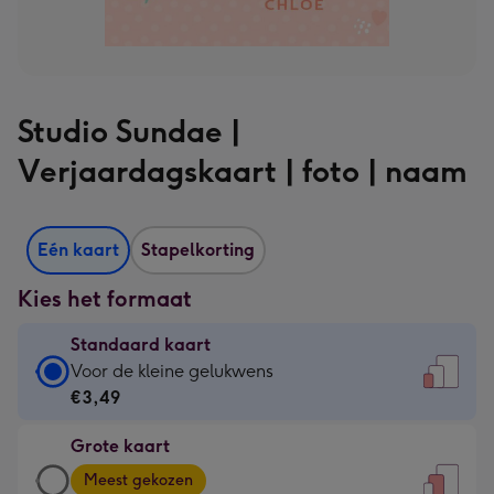
Studio Sundae |
Verjaardagskaart | foto | naam
Eén kaart
Stapelkorting
Kies het formaat
Standaard kaart
Standaard
Voor de kleine gelukwens
kaart
€3,49
-
Grote kaart
€3,49
Grote
-
Meest gekozen