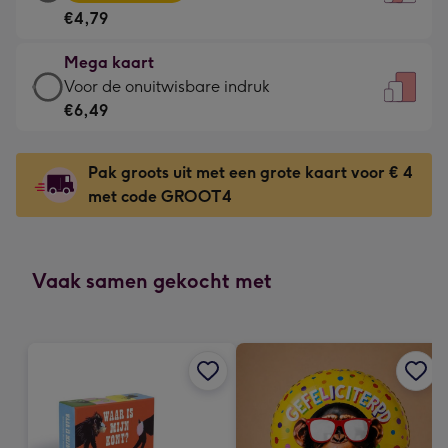
kaart
Voor
€4,79
-
de
€4,79
kleine
Mega kaart
-
gelukwens
Mega
Voor de onuitwisbare indruk
Meest
-
kaart
€6,49
gekozen
Dimensions:
-
-
120
€6,49
Dimensions:
Pak groots uit met een grote kaart voor € 4
x
-
167
met code GROOT4
160
Voor
x
mm
de
231
onuitwisbare
mm
indruk
Vaak samen gekocht met
-
Dimensions:
241
x
333
mm