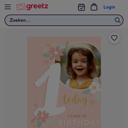
Bekijk meer
Login
Zoeken