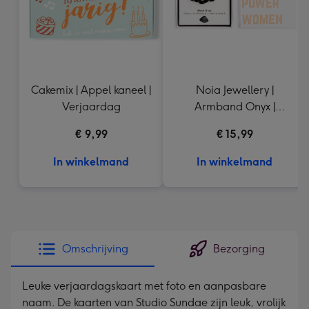
Cakemix | Appel kaneel |
Noia Jewellery |
Verjaardag
Armband Onyx |
Goudkleurig
€ 9,99
€ 15,99
In winkelmand
In winkelmand
Omschrijving
Bezorging
Leuke verjaardagskaart met foto en aanpasbare
naam. De kaarten van Studio Sundae zijn leuk, vrolijk