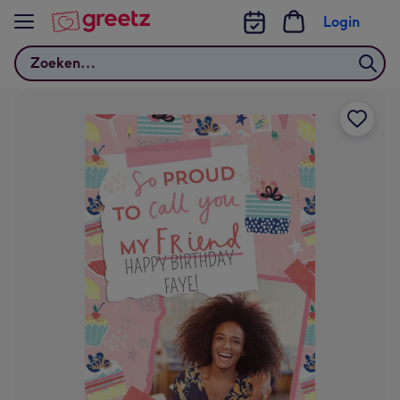
Bekijk meer
Login
Zoeken