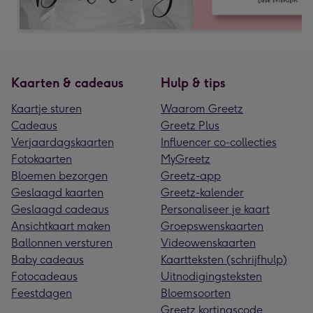
Kaarten & cadeaus
Hulp & tips
Kaartje sturen
Waarom Greetz
Cadeaus
Greetz Plus
Verjaardagskaarten
Influencer co-collecties
Fotokaarten
MyGreetz
Bloemen bezorgen
Greetz-app
Geslaagd kaarten
Greetz-kalender
Geslaagd cadeaus
Personaliseer je kaart
Ansichtkaart maken
Groepswenskaarten
Ballonnen versturen
Videowenskaarten
Baby cadeaus
Kaartteksten (schrijfhulp)
Fotocadeaus
Uitnodigingsteksten
Feestdagen
Bloemsoorten
Greetz kortingscode