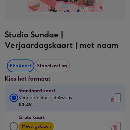
Studio Sundae |
Verjaardagskaart | met naam
Eén kaart
Stapelkorting
Kies het formaat
Standaard kaart
Standaard
Voor de kleine gelukwens
kaart
€3,49
-
Grote kaart
€3,49
Grote
-
Meest gekozen