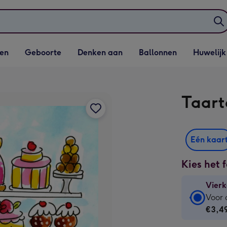
elijst
Vervolgkeuzelijst
Vervolgkeuzelijst
Vervolgkeuzelijst
Vervolgkeuzeli
en
Geboorte
Denken aan
Ballonnen
Huwelijk
penen
Geboorte openen
Denken aan openen
Ballonnen openen
Huwelijk open
Taart
Eén kaar
Kies het 
Vierk
Vierk
Voor 
kaart
€3,4
-