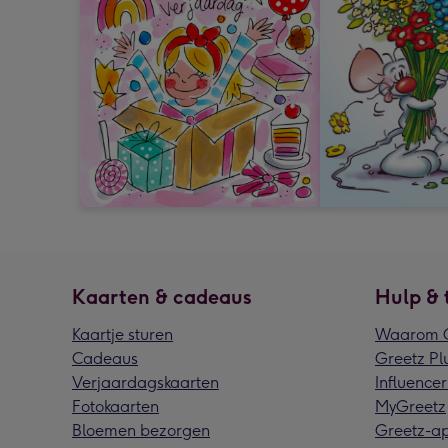
Kaarten & cadeaus
Hulp & 
Kaartje sturen
Waarom G
Cadeaus
Greetz Pl
Verjaardagskaarten
Influencer
Fotokaarten
MyGreetz
Bloemen bezorgen
Greetz-a