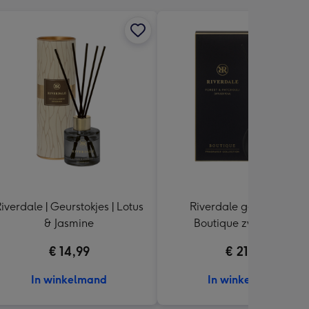
iverdale | Geurstokjes | Lotus
Riverdale geurstokjes |
& Jasmine
Boutique zwart 90ml
€ 14,99
€ 21,99
In winkelmand
In winkelmand