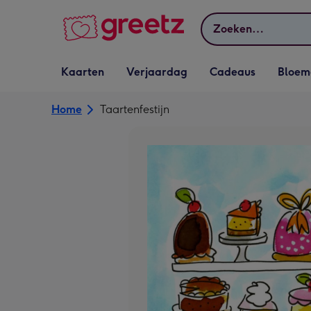
Bekijk meer
Zoeken
Vervolgkeuzelijst
Vervolgkeuzelijst
Vervolgkeuzelijst
Vervolgkeuz
Kaarten
Verjaardag
Cadeaus
Bloem
Kaarten openen
Verjaardag openen
Cadeaus openen
Bloemen o
Home
Taartenfestijn