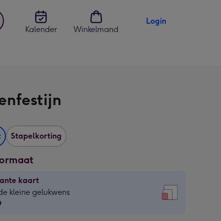
Login
Kalender
Winkelmand
jst
en
enfestijn
t
Stapelkorting
formaat
ante kaart
ante
de kleine gelukwens
9