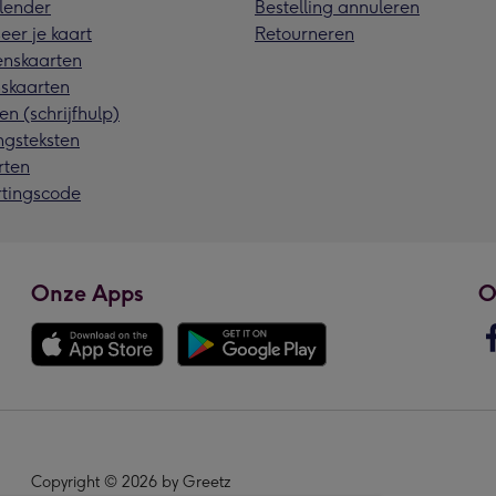
lender
Bestelling annuleren
eer je kaart
Retourneren
nskaarten
skaarten
en (schrijfhulp)
ngsteksten
rten
rtingscode
Onze Apps
O
Copyright © 2026 by Greetz