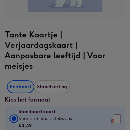
Tante Kaartje |
Verjaardagskaart |
Aanpasbare leeftijd | Voor
meisjes
Eén kaart
Stapelkorting
Kies het formaat
Standaard kaart
Standaard
Voor de kleine gelukwens
kaart
€3,49