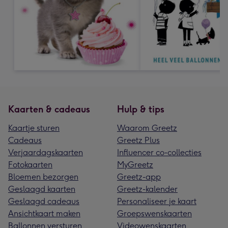
Kaarten & cadeaus
Hulp & tips
Kaartje sturen
Waarom Greetz
Cadeaus
Greetz Plus
Verjaardagskaarten
Influencer co-collecties
Fotokaarten
MyGreetz
Bloemen bezorgen
Greetz-app
Geslaagd kaarten
Greetz-kalender
Geslaagd cadeaus
Personaliseer je kaart
Ansichtkaart maken
Groepswenskaarten
Ballonnen versturen
Videowenskaarten