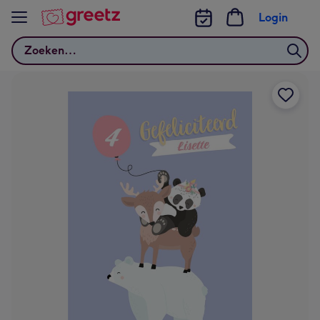
Bekijk meer
Login
Zoeken