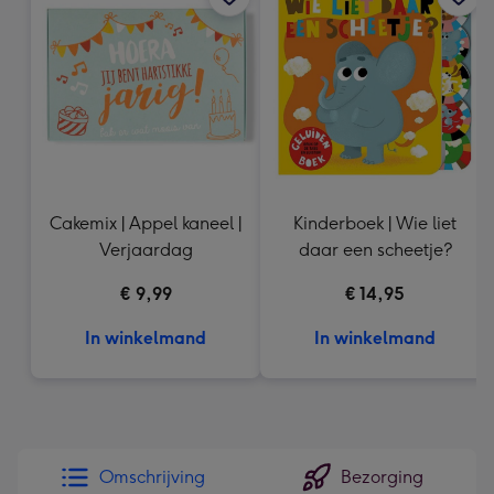
333
mm
Cakemix | Appel kaneel |
Kinderboek | Wie liet
Verjaardag
daar een scheetje?
€ 9,99
€ 14,95
In winkelmand
In winkelmand
Omschrijving
Bezorging