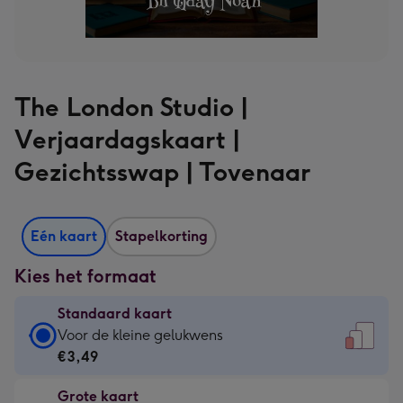
The London Studio |
Verjaardagskaart |
Gezichtsswap | Tovenaar
Eén kaart
Stapelkorting
Kies het formaat
Standaard kaart
Standaard
Voor de kleine gelukwens
kaart
€3,49
-
Grote kaart
€3,49