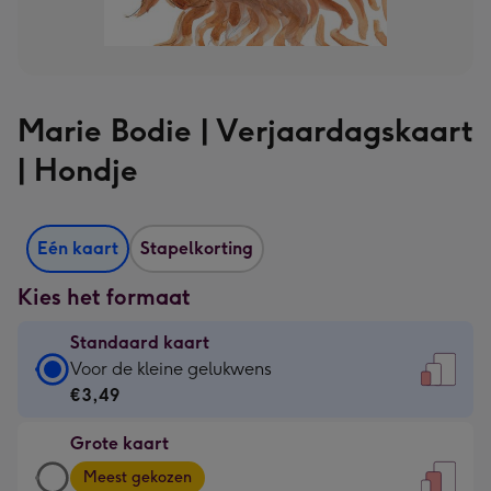
Marie Bodie | Verjaardagskaart
| Hondje
Eén kaart
Stapelkorting
Kies het formaat
Standaard kaart
Standaard
Voor de kleine gelukwens
kaart
€3,49
-
Grote kaart
€3,49
Grote
-
Meest gekozen