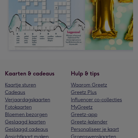
Kaarten & cadeaus
Hulp & tips
Kaartje sturen
Waarom Greetz
Cadeaus
Greetz Plus
Verjaardagskaarten
Influencer co-collecties
Fotokaarten
MyGreetz
Bloemen bezorgen
Greetz-app
Geslaagd kaarten
Greetz-kalender
Geslaagd cadeaus
Personaliseer je kaart
Ansichtkaart maken
Groepswenskaarten