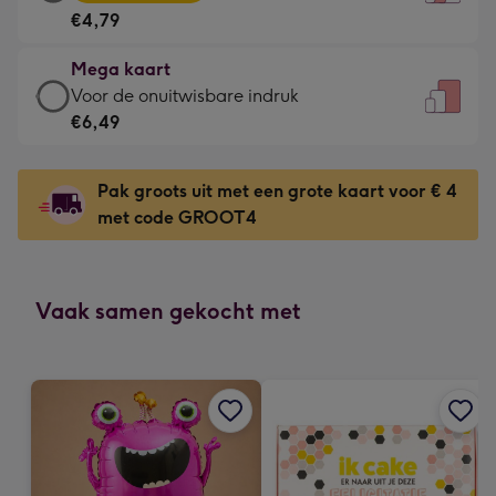
kaart
Voor
€4,79
-
de
€4,79
kleine
Mega kaart
-
gelukwens
Mega
Voor de onuitwisbare indruk
Meest
-
kaart
€6,49
gekozen
Dimensions:
-
-
120
€6,49
Dimensions:
Pak groots uit met een grote kaart voor € 4
x
-
167
met code GROOT4
160
Voor
x
mm
de
231
onuitwisbare
mm
indruk
Vaak samen gekocht met
-
Dimensions:
241
x
333
mm