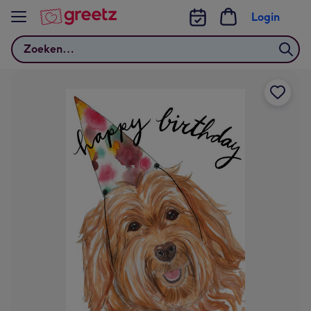
Bekijk meer
Login
Zoeken