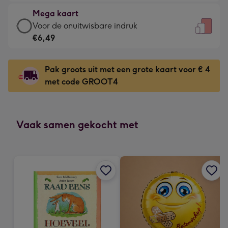
€4,79
kleine
Mega kaart
-
gelukwens
Mega
Voor de onuitwisbare indruk
Meest
-
kaart
€6,49
gekozen
Dimensions:
-
-
120
€6,49
Dimensions:
Pak groots uit met een grote kaart voor € 4
x
-
167
met code GROOT4
160
Voor
x
mm
de
231
onuitwisbare
mm
indruk
Vaak samen gekocht met
-
Dimensions:
241
x
333
mm