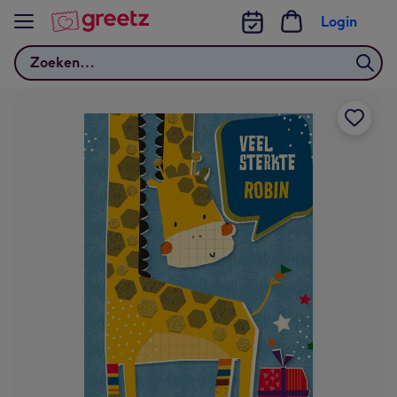
Bekijk meer
Login
Zoeken