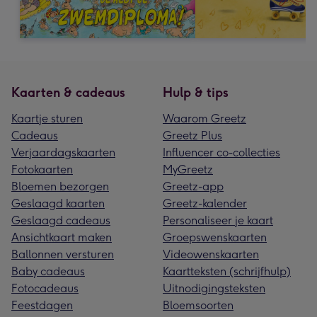
Kaarten & cadeaus
Hulp & tips
Kaartje sturen
Waarom Greetz
Cadeaus
Greetz Plus
Verjaardagskaarten
Influencer co-collecties
Fotokaarten
MyGreetz
Bloemen bezorgen
Greetz-app
Geslaagd kaarten
Greetz-kalender
Geslaagd cadeaus
Personaliseer je kaart
Ansichtkaart maken
Groepswenskaarten
Ballonnen versturen
Videowenskaarten
Baby cadeaus
Kaartteksten (schrijfhulp)
Fotocadeaus
Uitnodigingsteksten
Feestdagen
Bloemsoorten