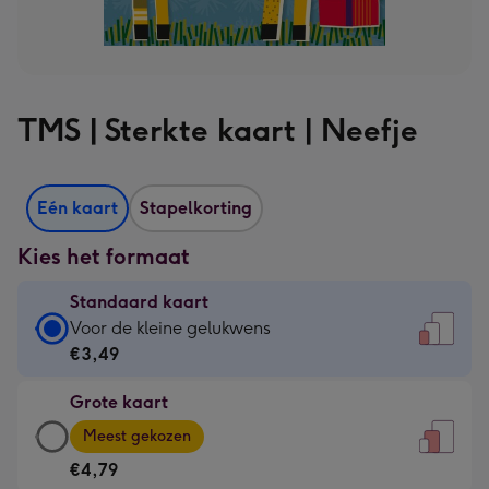
TMS | Sterkte kaart | Neefje
Eén kaart
Stapelkorting
Kies het formaat
Standaard kaart
Standaard
Voor de kleine gelukwens
kaart
€3,49
-
Grote kaart
€3,49
Grote
-
Meest gekozen
kaart
Voor
€4,79
-
de