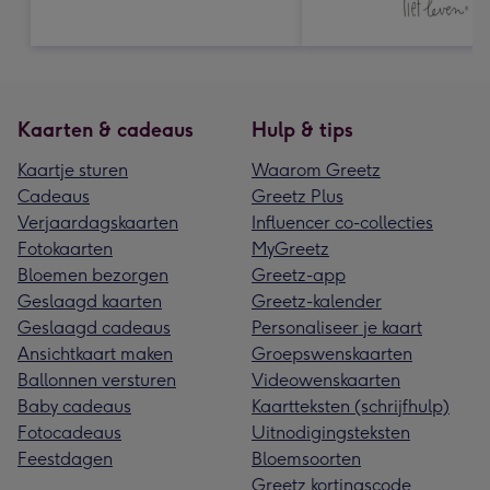
Kaarten & cadeaus
Hulp & tips
Kaartje sturen
Waarom Greetz
Cadeaus
Greetz Plus
Verjaardagskaarten
Influencer co-collecties
Fotokaarten
MyGreetz
Bloemen bezorgen
Greetz-app
Geslaagd kaarten
Greetz-kalender
Geslaagd cadeaus
Personaliseer je kaart
Ansichtkaart maken
Groepswenskaarten
Ballonnen versturen
Videowenskaarten
Baby cadeaus
Kaartteksten (schrijfhulp)
Fotocadeaus
Uitnodigingsteksten
Feestdagen
Bloemsoorten
Greetz kortingscode