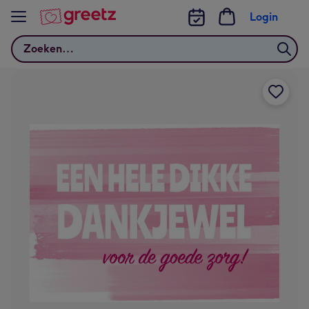
Bekijk meer
Login
Zoeken