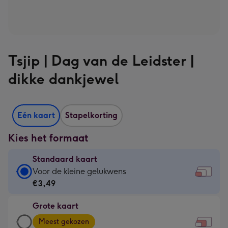
Tsjip | Dag van de Leidster |
dikke dankjewel
Eén kaart
Stapelkorting
Kies het formaat
Standaard kaart
Standaard
Voor de kleine gelukwens
kaart
€3,49
-
Grote kaart
€3,49
Grote
-
Meest gekozen