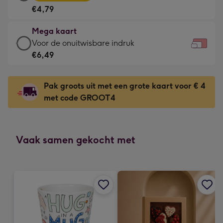
kaart
Voor
€4,79
-
de
€4,79
kleine
Mega kaart
-
gelukwens
Mega
Voor de onuitwisbare indruk
Meest
-
kaart
€6,49
gekozen
Dimensions:
-
-
160
€6,49
Dimensions:
Pak groots uit met een grote kaart voor € 4
x
-
231
met code GROOT4
120
Voor
x
mm
de
167
onuitwisbare
mm
indruk
Vaak samen gekocht met
-
Dimensions:
333
x
241
mm