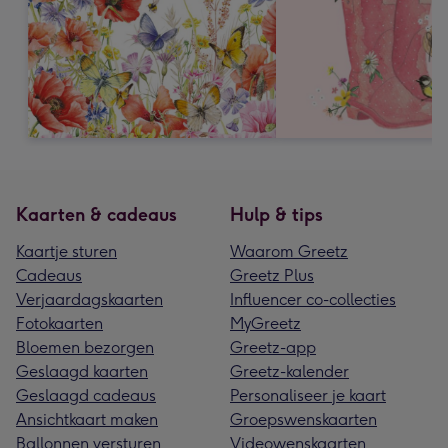
Kaarten & cadeaus
Hulp & tips
Kaartje sturen
Waarom Greetz
Cadeaus
Greetz Plus
Verjaardagskaarten
Influencer co-collecties
Fotokaarten
MyGreetz
Bloemen bezorgen
Greetz-app
Geslaagd kaarten
Greetz-kalender
Geslaagd cadeaus
Personaliseer je kaart
Ansichtkaart maken
Groepswenskaarten
Ballonnen versturen
Videowenskaarten