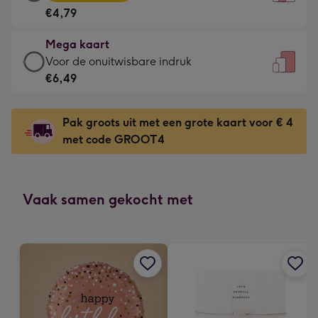
kaart
Voor
€4,79
-
de
€4,79
kleine
Mega kaart
-
gelukwens
Mega
Voor de onuitwisbare indruk
Meest
-
kaart
€6,49
gekozen
Dimensions:
-
-
120
€6,49
Dimensions:
Pak groots uit met een grote kaart voor € 4
x
-
167
met code GROOT4
160
Voor
x
mm
de
231
onuitwisbare
mm
indruk
Vaak samen gekocht met
-
Dimensions:
241
x
333
mm