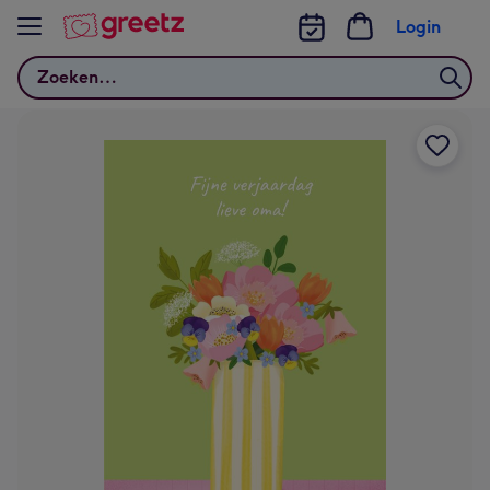
Bekijk meer
Login
Zoeken