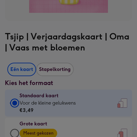
Tsjip | Verjaardagskaart | Oma
| Vaas met bloemen
Eén kaart
Stapelkorting
Kies het formaat
Standaard kaart
Standaard
Voor de kleine gelukwens
kaart
€3,49
-
Grote kaart
€3,49
Grote
-
Meest gekozen