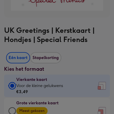
UK Greetings | Kerstkaart |
Hondjes | Special Friends
Eén kaart
Stapelkorting
Kies het formaat
Vierkante kaart
Vierkante
Voor de kleine gelukwens
kaart
€3,49
-
Grote vierkante kaart
€3,49
Grote
-
Meest gekozen