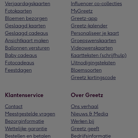
Verjaardagskaarten
Influencer co-collecties
Fotokaarten
MyGreetz
Bloemen bezorgen
Greetz-app
Geslaagd kaarten
Greetz-kalender
Geslaagd cadeaus
Personaliseer je kaart
Ansichtkaart maken
Groepswenskaarten
Ballonnen versturen
Videowenskaarten
Baby cadeaus
Kaartteksten (schrijfhulp)
Fotocadeaus
Uitnodigingsteksten
Feestdagen
Bloemsoorten
Greetz kortingscode
Klantenservice
Over Greetz
Contact
Ons verhaal
Meestgestelde vragen
Nieuws & Media
Bezorginformatie
Werken bij
Wettelijke garantie
Greetz geeft
Bestellen en betalen
Bedrijfsinformatie