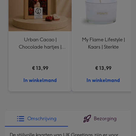
Urban Cacao |
My Flame Lifestyle |
Chocolade hartjes |
Kaars | Sterkte
155g
€ 13,99
€ 13,99
In winkelmand
In winkelmand
Omschrijving
Bezorging
De stijlvolle kaarten van UK Greetings zijn er voor