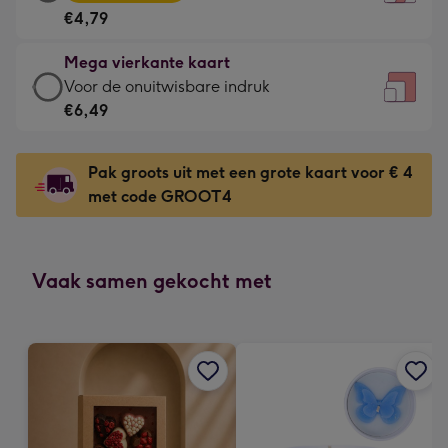
vierkante
Voor
€4,79
kaart
de
-
kleine
Mega vierkante kaart
€4,79
gelukwens
Mega
Voor de onuitwisbare indruk
-
-
vierkante
€6,49
Meest
Dimensions:
kaart
gekozen
130
-
-
Pak groots uit met een grote kaart voor € 4
x
€6,49
Dimensions:
met code GROOT4
130
-
167
mm
Voor
x
de
167
onuitwisbare
Vaak samen gekocht met
mm
indruk
-
Dimensions:
240
x
240
mm