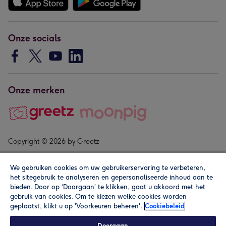
Onze socials
Onze merken
Copyright © 2026 by Greetz
We gebruiken cookies om uw gebruikerservaring te verbeteren,
het sitegebruik te analyseren en gepersonaliseerde inhoud aan te
bieden. Door op ‘Doorgaan’ te klikken, gaat u akkoord met het
gebruik van cookies. Om te kiezen welke cookies worden
geplaatst, klikt u op 'Voorkeuren beheren'.
Cookiebeleid
Alle prijzen zijn inclusief btw en andere heffingen. Lees de
algemene voorwaarden
.
Doorgaan