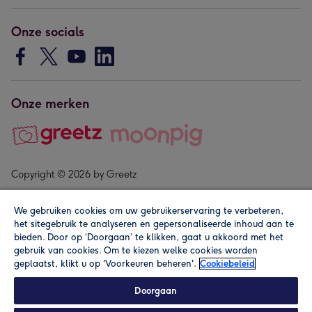
Onze socials
Onze merken
Copyright © 2026 by Greetz
We gebruiken cookies om uw gebruikerservaring te verbeteren,
het sitegebruik te analyseren en gepersonaliseerde inhoud aan te
bieden. Door op ‘Doorgaan’ te klikken, gaat u akkoord met het
gebruik van cookies. Om te kiezen welke cookies worden
geplaatst, klikt u op 'Voorkeuren beheren'.
Cookiebeleid
Alle prijzen zijn inclusief btw en andere heffingen. Lees de
algemene voorwaarden
.
Doorgaan