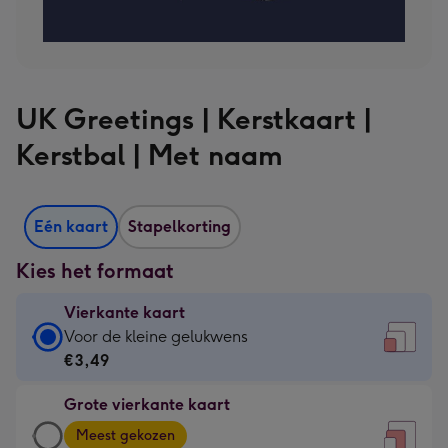
UK Greetings | Kerstkaart |
Kerstbal | Met naam
Eén kaart
Stapelkorting
Kies het formaat
Vierkante kaart
Vierkante
Voor de kleine gelukwens
kaart
€3,49
-
Grote vierkante kaart
€3,49
Grote
-
Meest gekozen