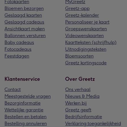
Fotokaarten
MyGreetz
Bloemen bezorgen
Greetz-app
Geslaagd kaarten
Greetz-kalender
Geslaagd cadeaus
Personaliseer je kaart
Ansichtkaart maken
Groepswenskaarten
Ballonnen versturen
Videowenskaarten
Baby cadeaus
Kaartteksten (schrijfhulp)
Fotocadeaus
Uitnodigingsteksten
Feestdagen
Bloemsoorten
Greetz kortingscode
Klantenservice
Over Greetz
Contact
Ons verhaal
Meestgestelde vragen
Nieuws & Media
Bezorginformatie
Werken bij
Wettelijke garantie
Greetz geeft
Bestellen en betalen
Bedrijfsinformatie
Bestelling annuleren
Verklaring toegankelijkheid