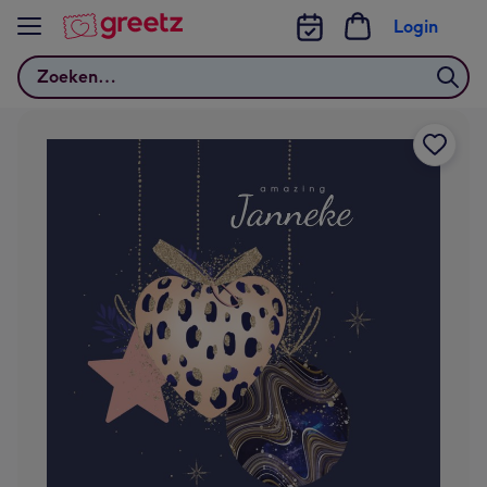
Bekijk meer
Login
Zoeken