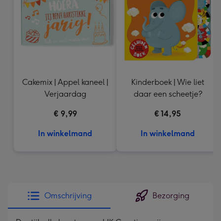
mm
Cakemix | Appel kaneel |
Kinderboek | Wie liet
Verjaardag
daar een scheetje?
€ 9,99
€ 14,95
In winkelmand
In winkelmand
Omschrijving
Bezorging