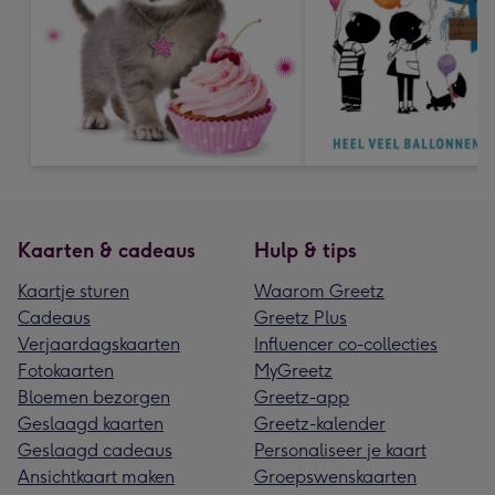
Kaarten & cadeaus
Hulp & tips
Kaartje sturen
Waarom Greetz
Cadeaus
Greetz Plus
Verjaardagskaarten
Influencer co-collecties
Fotokaarten
MyGreetz
Bloemen bezorgen
Greetz-app
Geslaagd kaarten
Greetz-kalender
Geslaagd cadeaus
Personaliseer je kaart
Ansichtkaart maken
Groepswenskaarten