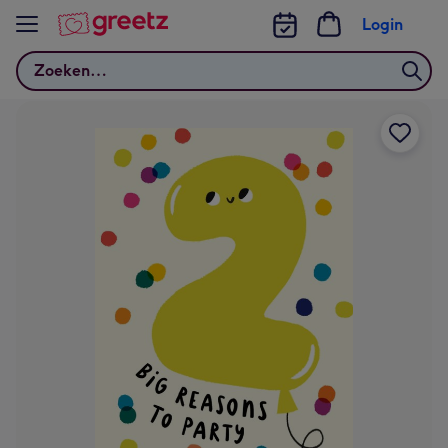
Bekijk meer
Login
Zoeken