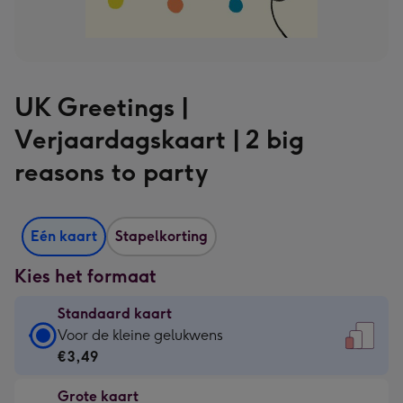
UK Greetings |
Verjaardagskaart | 2 big
reasons to party
Eén kaart
Stapelkorting
Kies het formaat
Standaard kaart
Standaard
Voor de kleine gelukwens
kaart
€3,49
-
Grote kaart
€3,49