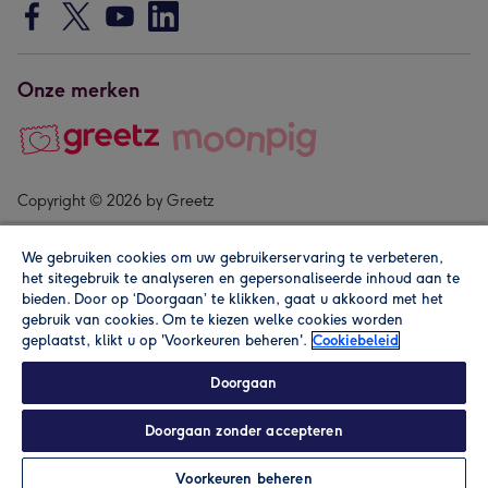
Onze merken
Copyright © 2026 by Greetz
We gebruiken cookies om uw gebruikerservaring te verbeteren,
het sitegebruik te analyseren en gepersonaliseerde inhoud aan te
bieden. Door op ‘Doorgaan’ te klikken, gaat u akkoord met het
gebruik van cookies. Om te kiezen welke cookies worden
geplaatst, klikt u op 'Voorkeuren beheren'.
Cookiebeleid
Alle prijzen zijn inclusief btw en andere heffingen. Lees de
algemene voorwaarden
.
Doorgaan
Doorgaan zonder accepteren
Personaliseren
Voorkeuren beheren