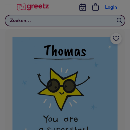
Bekijk meer
Login
Zoeken