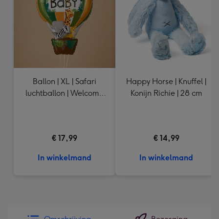
240
mm
Ballon | XL | Safari
Happy Horse | Knuffel |
luchtballon | Welcome
Konijn Richie | 28 cm
Baby
€ 17,99
€ 14,99
In winkelmand
In winkelmand