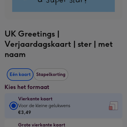
UK Greetings |
Verjaardagskaart | ster | met
naam
Eén kaart
Stapelkorting
Kies het formaat
Vierkante kaart
Vierkante
Voor de kleine gelukwens
kaart
€3,49
-
Grote vierkante kaart
€3,49