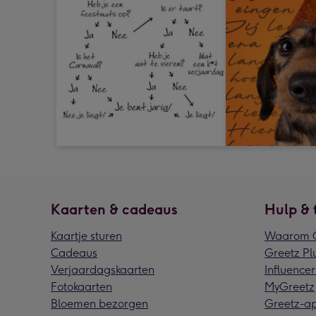
Kaarten & cadeaus
Hulp & 
Kaartje sturen
Waarom G
Cadeaus
Greetz Pl
Verjaardagskaarten
Influencer
Fotokaarten
MyGreetz
Bloemen bezorgen
Greetz-a