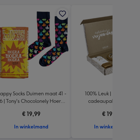
appy Socks Duimen maat 41 -
100% Leuk | Brievenbus
6 | Tony's Chocolonely Hoera,
cadeaupakket | Fijne
Hoera, Hoera! 185g
verjaardag
€ 19,99
€ 19,95
In winkelmand
In winkelmand