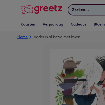
Bekijk meer
Zoeken
Vervolgkeuzelijst
Vervolgkeuzelijst
Vervolgkeuzelijst
Vervolgkeuz
Kaarten
Verjaardag
Cadeaus
Bloem
Kaarten openen
Verjaardag openen
Cadeaus openen
Bloemen o
Home
Vader is al bezig met koken