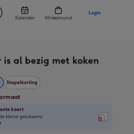
Login
Kalender
Winkelmand
jst
en
 is al bezig met koken
t
Stapelkorting
formaat
ante kaart
ante
de kleine gelukwens
9