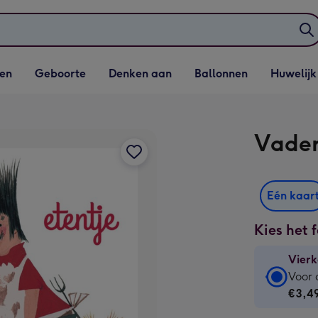
elijst
Vervolgkeuzelijst
Vervolgkeuzelijst
Vervolgkeuzelijst
Vervolgkeuzeli
en
Geboorte
Denken aan
Ballonnen
Huwelijk
penen
Geboorte openen
Denken aan openen
Ballonnen openen
Huwelijk open
Vader
Eén kaar
Kies het 
Vierk
Vierk
Voor 
kaart
€3,4
-