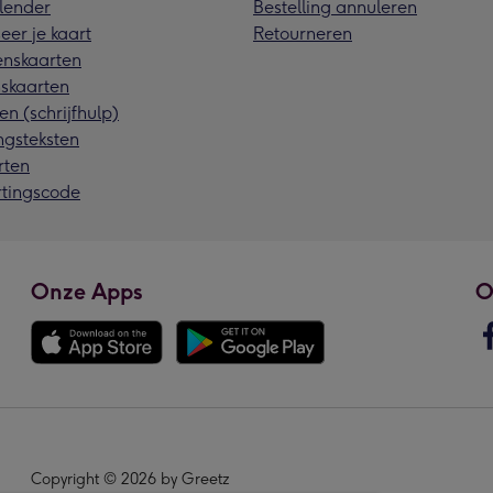
lender
Bestelling annuleren
eer je kaart
Retourneren
nskaarten
skaarten
en (schrijfhulp)
ngsteksten
rten
rtingscode
Onze Apps
O
Copyright © 2026 by Greetz