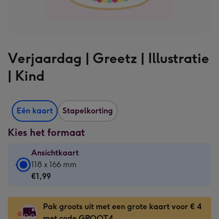
Verjaardag | Greetz | Illustratie
| Kind
Eén kaart
Stapelkorting
Kies het formaat
Ansichtkaart
Ansichtkaart
118 x 166 mm
-
€1,99
€1,99
-
Pak groots uit met een grote kaart voor € 4
118
met code GROOT4