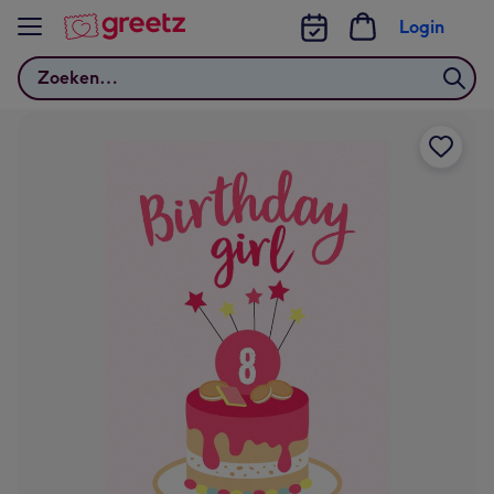
Bekijk meer
Login
Zoeken