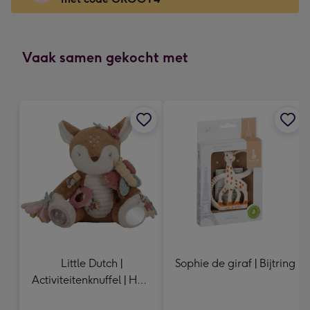
x
166
mm
-
Vaak samen gekocht met
Dimensions:
118
x
166
mm
Little Dutch |
Sophie de giraf | Bijtring
Activiteitenknuffel | Hert
| Fairy Garden