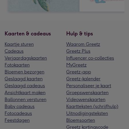
Kaarten & cadeaus
Hulp & tips
Kaartje sturen
Waarom Greetz
Cadeaus
Greetz Plus
Verjaardagskaarten
Influencer co-collecties
Fotokaarten
MyGreetz
Bloemen bezorgen
Greetz-app
Geslaagd kaarten
Greetz-kalender
Geslaagd cadeaus
Personaliseer je kaart
Ansichtkaart maken
Groepswenskaarten
Ballonnen versturen
Videowenskaarten
Baby cadeaus
Kaartteksten (schrijfhulp)
Fotocadeaus
Uitnodigingsteksten
Feestdagen
Bloemsoorten
Greetz kortingscode